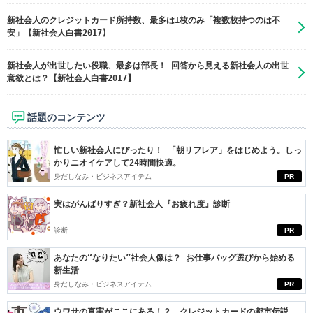
新社会人のクレジットカード所持数、最多は1枚のみ「複数枚持つのは不
安」【新社会人白書2017】
新社会人が出世したい役職、最多は部長！ 回答から見える新社会人の出世
意欲とは？【新社会人白書2017】
話題のコンテンツ
忙しい新社会人にぴったり！ 「朝リフレア」をはじめよう。しっ
かりニオイケアして24時間快適。
身だしなみ・ビジネスアイテム
PR
実はがんばりすぎ？新社会人『お疲れ度』診断
診断
PR
あなたの“なりたい”社会人像は？ お仕事バッグ選びから始める
新生活
身だしなみ・ビジネスアイテム
PR
ウワサの真実がここにある！？ クレジットカードの都市伝説