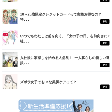
18～25歳限定クレジットカードって実際お得なの？
特...
PR
いつでもわたしは前を向く。「女の子の日」を前向きに♪
社...
PR
入社後に家探しを始める人必見！ 一人暮らしの新しい選
択...
PR
ズボラ女子でもOKな美脚ケアって？
PR