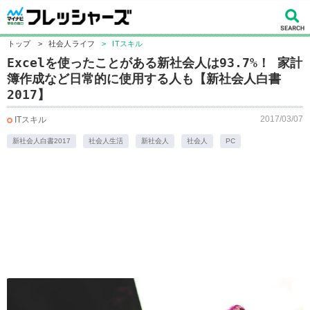
トップ
>
社会人ライフ
>
ITスキル
Excelを使ったことがある新社会人は93.7%！ 家計
簿作成など日常的に使用する人も【新社会人白書
2017】
2017/03/07
ITスキル
新社会人白書2017
社会人生活
新社会人
社会人
PC