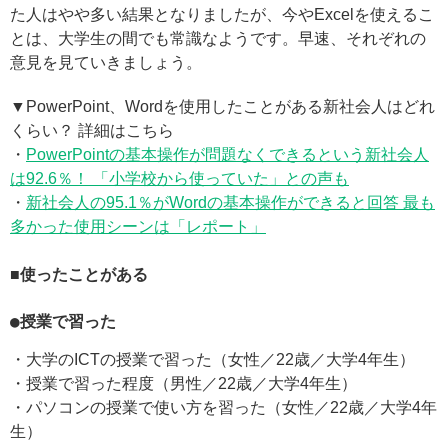
た人はやや多い結果となりましたが、今やExcelを使えるこ
とは、大学生の間でも常識なようです。早速、それぞれの
意見を見ていきましょう。
▼PowerPoint、Wordを使用したことがある新社会人はどれ
くらい？ 詳細はこちら
・
PowerPointの基本操作が問題なくできるという新社会人
は92.6％！ 「小学校から使っていた」との声も
・
新社会人の95.1％がWordの基本操作ができると回答 最も
多かった使用シーンは「レポート」
■使ったことがある
●授業で習った
・大学のICTの授業で習った（女性／22歳／大学4年生）
・授業で習った程度（男性／22歳／大学4年生）
・パソコンの授業で使い方を習った（女性／22歳／大学4年
生）