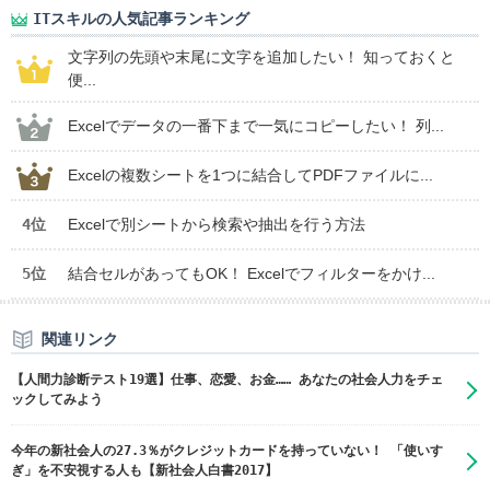
ITスキルの人気記事ランキング
文字列の先頭や末尾に文字を追加したい！ 知っておくと
便...
Excelでデータの一番下まで一気にコピーしたい！ 列...
Excelの複数シートを1つに結合してPDFファイルに...
4位
Excelで別シートから検索や抽出を行う方法
5位
結合セルがあってもOK！ Excelでフィルターをかけ...
関連リンク
【人間力診断テスト19選】仕事、恋愛、お金…… あなたの社会人力をチェ
ックしてみよう
今年の新社会人の27.3％がクレジットカードを持っていない！ 「使いす
ぎ」を不安視する人も【新社会人白書2017】