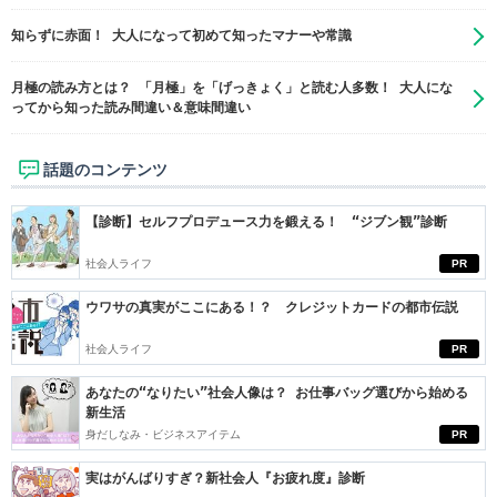
知らずに赤面！ 大人になって初めて知ったマナーや常識
月極の読み方とは？ 「月極」を「げっきょく」と読む人多数！ 大人にな
ってから知った読み間違い＆意味間違い
話題のコンテンツ
【診断】セルフプロデュース力を鍛える！ “ジブン観”診断
社会人ライフ
PR
ウワサの真実がここにある！？ クレジットカードの都市伝説
社会人ライフ
PR
あなたの“なりたい”社会人像は？ お仕事バッグ選びから始める
新生活
身だしなみ・ビジネスアイテム
PR
実はがんばりすぎ？新社会人『お疲れ度』診断