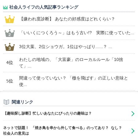
社会人ライフの人気記事ランキング
【嫌われ度診断】 あなたの好感度はどれくらい？
「いいくにつくろう～」はもう古い!? 実際に使っていた...
3位大葉、2位ショウガ。1位はやっぱり......？ ...
わたしの地域の、「大富豪」のローカルルール「10捨
4位
て」...
間違って使っていない？ 「檄を飛ばす」の正しい意味と
5位
使...
関連リンク
【趣味探し診断】忙しいあなたにぴったりの趣味は？
ネットで話題！ 「焼き鳥を串から外して食べる」のってあり？ なし？
社会人の意見は