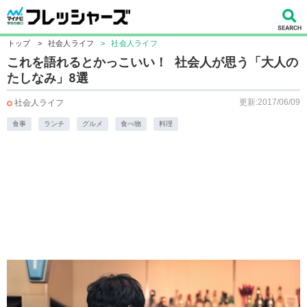
トップ
>
社会人ライフ
>
社会人ライフ
これを語れるとかっこいい！ 社会人が思う「大人の
たしなみ」8選
更新:2017/06/09
社会人ライフ
食事
ランチ
グルメ
食べ物
料理