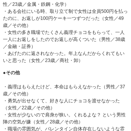
性／23歳／金属・鉄鋼・化学）
・ある会社にいる時、取り立て制で女性は全員500円を払っ
たのに、お返しが100円ケーキ一つずつだった（女性／49
歳／その他）
・女性の多き職場でたくさん義理チョコをもらって、一人
一人にお返しをしたのでお返しが高くついた（男性／38歳
／金融・証券）
・あげたのに返されなかった。年上なんだからくれてもい
いと思った（女性／23歳／商社・卸）
●その他
・義理はもらえたけど、本命はもらえなかった（男性／37
歳／その他）
・勇気が出せなくて、好きな人にチョコを渡せなかった
（女性／22歳／その他）
・女性が少ないので肩身が狭い。くれるよな？ という男性
陣の空気が嫌（女性／28歳／その他）
・職場の雰囲気が、バレンタイン自体存在しないような雰