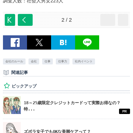
調査人数：社会人男女223人
2 / 2
会社のルール
会社
仕事
仕事力
社内イベント
関連記事
ピックアップ
18～25歳限定クレジットカードって実際お得なの？
特...
PR
ズボラ女子でもOKな美脚ケアって？