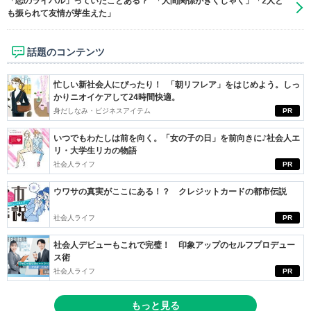
「恋のライバル」っていたことある？ 「人間関係がぎくしゃく」「2人と
も振られて友情が芽生えた」
話題のコンテンツ
忙しい新社会人にぴったり！ 「朝リフレア」をはじめよう。しっ
かりニオイケアして24時間快適。
身だしなみ・ビジネスアイテム
PR
いつでもわたしは前を向く。「女の子の日」を前向きに♪社会人エ
リ・大学生リカの物語
社会人ライフ
PR
ウワサの真実がここにある！？ クレジットカードの都市伝説
社会人ライフ
PR
社会人デビューもこれで完璧！ 印象アップのセルフプロデュー
ス術
社会人ライフ
PR
もっと見る