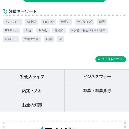
注目キーワード
アルバイト
幼少期
PayPay
仕事力
サプライズ
残業
BSディム
クセ
飲み会
結婚式
スグ使えるビジネス用語集
レポート
大学生白書
研修
夢
ページトップへ
社会人ライフ
ビジネスマナー
内定・入社
卒業・卒業旅行
お金の知識