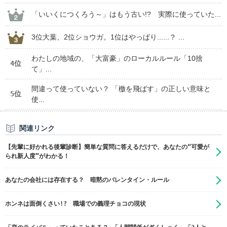
「いいくにつくろう～」はもう古い!? 実際に使っていた...
3位大葉、2位ショウガ。1位はやっぱり......？ ...
わたしの地域の、「大富豪」のローカルルール「10捨
4位
て」...
間違って使っていない？ 「檄を飛ばす」の正しい意味と
5位
使...
関連リンク
【先輩に好かれる後輩診断】簡単な質問に答えるだけで、あなたの“可愛が
られ新人度”がわかる！
あなたの会社には存在する？ 暗黙のバレンタイン・ルール
ホンネは面倒くさい!? 職場での義理チョコの現状