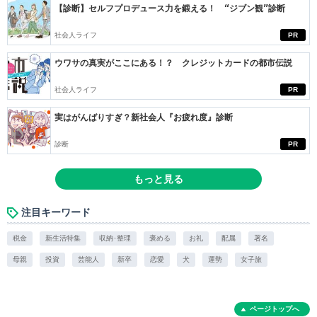
【診断】セルフプロデュース力を鍛える！ “ジブン観”診断
社会人ライフ
PR
ウワサの真実がここにある！？ クレジットカードの都市伝説
社会人ライフ
PR
実はがんばりすぎ？新社会人『お疲れ度』診断
診断
PR
もっと見る
注目キーワード
税金
新生活特集
収納･整理
褒める
お礼
配属
署名
母親
投資
芸能人
新卒
恋愛
犬
運勢
女子旅
ページトップへ