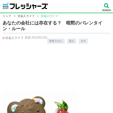
トップ
>
社会人ライフ
>
社会人ライフ
あなたの会社には存在する？ 暗黙のバレンタイ
ン・ルール
更新:2016/01/28
社会人ライフ
本音コラム.
恋人
モテ