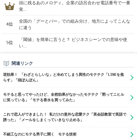
頭に残るあのメロディ。企業の語呂合わせ電話番号で一番
覚...
全国の「グーとパー」での組み分け、地方によってこんな
4位
に違う
「閾値」を簡単に言うと？ ビジネスシーンでの意味や使
5位
い...
関連リンク
逆効果！ 「わざとらしいな」と冷めてしまう異性のモテテク「LINEを焦
らす」「頭ぽんぽん」
モテると思ってやったけど、全然効果がなかったモテテク「黙ってニヒル
に笑っている」「モテる香水を買ってみた」
これで恋人ができました！ 私だけの意外な恋愛テク「英会話教室で英語で
誘った」「メールをしまくっていきなり止める」
不細工なのにモテる男子に聞く モテる技術