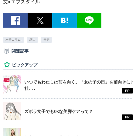
文●エフスタイル
本音コラム.
恋人
モテ
関連記事
ピックアップ
いつでもわたしは前を向く。「女の子の日」を前向きに♪
社...
PR
ズボラ女子でもOKな美脚ケアって？
PR