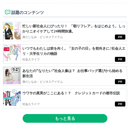
話題のコンテンツ
忙しい新社会人にぴったり！ 「朝リフレア」をはじめよう。しっ
かりニオイケアして24時間快適。
身だしなみ・ビジネスアイテム
PR
いつでもわたしは前を向く。「女の子の日」を前向きに♪社会人エ
リ・大学生リカの物語
社会人ライフ
PR
あなたの“なりたい”社会人像は？ お仕事バッグ選びから始める
新生活
身だしなみ・ビジネスアイテム
PR
ウワサの真実がここにある！？ クレジットカードの都市伝説
社会人ライフ
PR
もっと見る