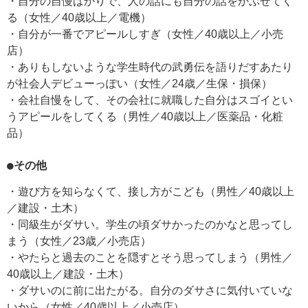
・自分の自慢ばかりで、人の話にも自分の話をかぶせてく
る（女性／40歳以上／電機）
・自分が一番でアピールしすぎ（女性／40歳以上／小売
店）
・ありもしないような学生時代の武勇伝を語りだすあたり
が社会人デビューっぽい（女性／24歳／生保・損保）
・会社自慢をして、その会社に就職した自分はスゴイとい
うアピールをしてくる（男性／40歳以上／医薬品・化粧
品）
●その他
・遊び方を知らなくて、接し方がこども（男性／40歳以上
／建設・土木）
・同級生がダサい。学生の頃ダサかったのかなと思ってし
まう（女性／23歳／小売店）
・やたらと過去のことを隠すとそう思ってしまう（男性／
40歳以上／建設・土木）
・ダサいのに前に出たがる。自分のダサさに気付いていな
いから（女性／40歳以上／小売店）