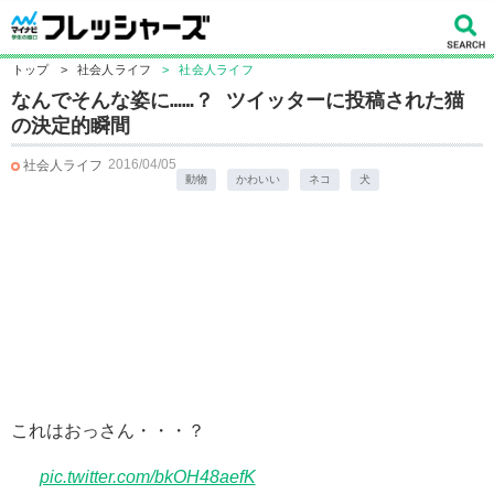
トップ
>
社会人ライフ
>
社会人ライフ
なんでそんな姿に……？ ツイッターに投稿された猫
の決定的瞬間
2016/04/05
社会人ライフ
動物
かわいい
ネコ
犬
これはおっさん・・・？
pic.twitter.com/bkOH48aefK