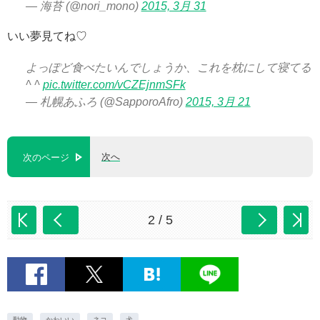
— 海苔 (@nori_mono)
2015, 3月 31
いい夢見てね♡
よっぽど食べたいんでしょうか、これを枕にして寝てる
^ ^
pic.twitter.com/vCZEjnmSFk
— 札幌あふろ (@SapporoAfro)
2015, 3月 21
次へ
次のページ
2 / 5
動物
かわいい
ネコ
犬