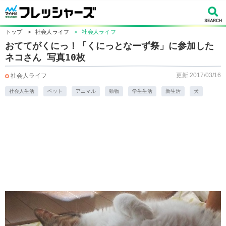
トップ
>
社会人ライフ
>
社会人ライフ
おててがくにっ！「くにっとなーず祭」に参加した
ネコさん 写真10枚
更新:2017/03/16
社会人ライフ
社会人生活
ペット
アニマル
動物
学生生活
新生活
犬