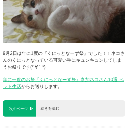
9月2日は年に1度の『くにっとなーず祭』でした！！ネコさ
んのくにっとなっている可愛い手にキュンキュンしてしま
うお祭りです(*´∀｀*)
年に一度のお祭『くにっとなーず祭』参加ネコさん10選-ペ
ット生活
からお送りします。
続きを読む
次のページ