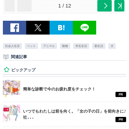
1 / 12
社会人生活
ペット
アニマル
動物
学生生活
新生活
犬
関連記事
ピックアップ
簡単な診断で今のお疲れ度をチェック！
PR
いつでもわたしは前を向く。「女の子の日」を前向きに♪
社...
PR