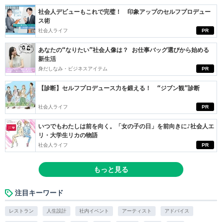
社会人デビューもこれで完璧！ 印象アップのセルフプロデュー
ス術
社会人ライフ
PR
あなたの“なりたい”社会人像は？ お仕事バッグ選びから始める
新生活
身だしなみ・ビジネスアイテム
PR
【診断】セルフプロデュース力を鍛える！ “ジブン観”診断
社会人ライフ
PR
いつでもわたしは前を向く。「女の子の日」を前向きに♪社会人エ
リ・大学生リカの物語
社会人ライフ
PR
もっと見る
注目キーワード
レストラン
人生設計
社内イベント
アーティスト
アドバイス