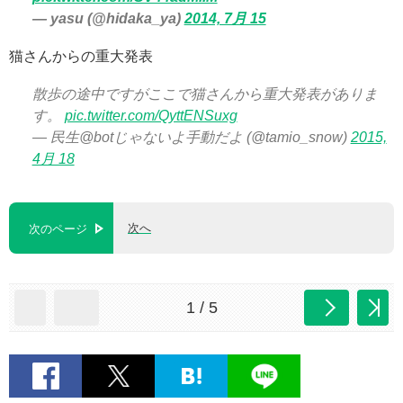
— yasu (@hidaka_ya)
2014, 7月 15
猫さんからの重大発表
散歩の途中ですがここで猫さんから重大発表がありま
す。
pic.twitter.com/QyttENSuxg
— 民生@botじゃないよ手動だよ (@tamio_snow)
2015,
4月 18
次へ
次のページ
1 / 5