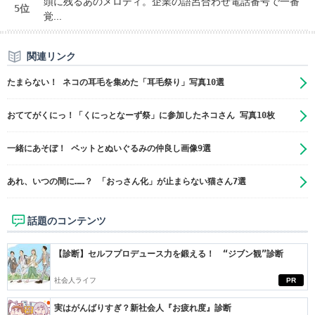
頭に残るあのメロディ。企業の語呂合わせ電話番号で一番
5位
覚...
関連リンク
たまらない！ ネコの耳毛を集めた「耳毛祭り」写真10選
おててがくにっ！「くにっとなーず祭」に参加したネコさん 写真10枚
一緒にあそぼ！ ペットとぬいぐるみの仲良し画像9選
あれ、いつの間に……？ 「おっさん化」が止まらない猫さん7選
話題のコンテンツ
【診断】セルフプロデュース力を鍛える！ “ジブン観”診断
社会人ライフ
PR
実はがんばりすぎ？新社会人『お疲れ度』診断