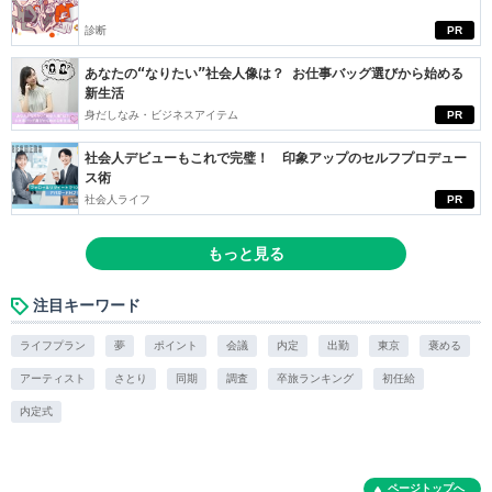
診断
PR
あなたの“なりたい”社会人像は？ お仕事バッグ選びから始める
新生活
身だしなみ・ビジネスアイテム
PR
社会人デビューもこれで完璧！ 印象アップのセルフプロデュー
ス術
社会人ライフ
PR
もっと見る
注目キーワード
ライフプラン
夢
ポイント
会議
内定
出勤
東京
褒める
アーティスト
さとり
同期
調査
卒旅ランキング
初任給
内定式
ページトップへ