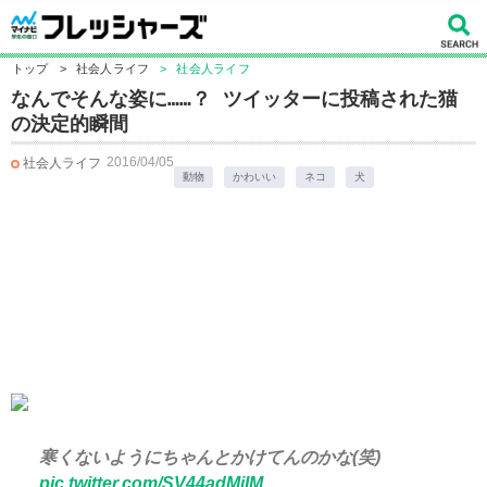
トップ
>
社会人ライフ
>
社会人ライフ
なんでそんな姿に……？ ツイッターに投稿された猫
の決定的瞬間
2016/04/05
社会人ライフ
動物
かわいい
ネコ
犬
寒くないようにちゃんとかけてんのかな(笑)
pic.twitter.com/SV44adMiIM