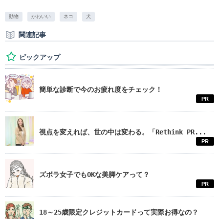
動物
かわいい
ネコ
犬
関連記事
ピックアップ
簡単な診断で今のお疲れ度をチェック！
PR
視点を変えれば、世の中は変わる。「Rethink PR...
PR
ズボラ女子でもOKな美脚ケアって？
PR
18～25歳限定クレジットカードって実際お得なの？