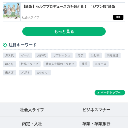
【診断】セルフプロデュース力を鍛える！ “ジブン観”診断
社会人ライフ
PR
もっと見る
注目キーワード
ガス代
ゲーム
お葬式
リフレッシュ
モテ
出し物
内定辞退
ゆとり
性格・タイプ
社会人生活のトリセツ
彼氏
ニュース
働き方
メガネ
かわいい
ページトップへ
社会人ライフ
ビジネスマナー
内定・入社
卒業・卒業旅行