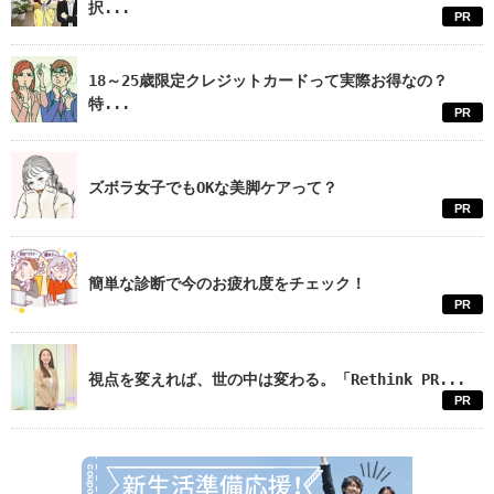
択...
PR
18～25歳限定クレジットカードって実際お得なの？
特...
PR
ズボラ女子でもOKな美脚ケアって？
PR
簡単な診断で今のお疲れ度をチェック！
PR
視点を変えれば、世の中は変わる。「Rethink PR...
PR