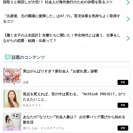
段取りと根回しが大切!? 社会人が海外旅行のための休暇を取るコツ
「出産後、元の職場に復帰した」は47.5%。育児休業を気持ちよく取得す
るコツ
【働く女子の人生設計】先輩たちに聞いた！学生時代とは違う、仕事をし
ながらの恋愛・結婚・出産って？
話題のコンテンツ
実はがんばりすぎ？新社会人『お疲れ度』診断
診断
PR
視点を変えれば、世の中は変わる。「Rethink PROJECT」がつ
たえたいこと。
社会人ライフ
PR
あなたの“なりたい”社会人像は？ お仕事バッグ選びから始める
新生活
身だしなみ・ビジネスアイテム
PR