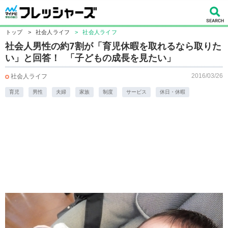
トップ
>
社会人ライフ
>
社会人ライフ
社会人男性の約7割が「育児休暇を取れるなら取りた
い」と回答！ 「子どもの成長を見たい」
2016/03/26
社会人ライフ
育児
男性
夫婦
家族
制度
サービス
休日・休暇