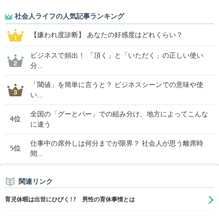
社会人ライフの人気記事ランキング
【嫌われ度診断】 あなたの好感度はどれくらい？
ビジネスで頻出！ 「頂く」と「いただく」の正しい使い
分...
「閾値」を簡単に言うと？ ビジネスシーンでの意味や使
い...
全国の「グーとパー」での組み分け、地方によってこんな
4位
に違う
仕事中の席外しは何分までが限界？ 社会人が思う離席時
5位
間...
関連リンク
育児休暇は出世にひびく!? 男性の育休事情とは