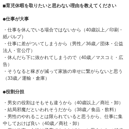
■育児休暇を取りたいと思わない理由を教えてください
●仕事が大事
・仕事を休んでいる場合ではないから（40歳以上／印刷・
紙パルプ）
・仕事に差がついてしまうから（男性／36歳／団体・公益
法人・官公庁）
・休んだら下に抜かれてしまうので（40歳／マスコミ・広
告）
・そうなると稼ぎが減って家族の幸せに繋がらないと思う
（33歳／運輸・倉庫）
●役割分担
・男女の役割はそもそも違うから（40歳以上／商社・卸）
・結局邪魔だといわれそうだから（38歳／食品・飲料）
・男性のやれることは限られていると思うから、仕事に集
中しておけば良い（40歳／商社・卸）