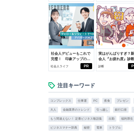
スアイテム
社会人デビューもこれで
実はがんばりすぎ？
完璧！ 印象アップのセ
会人『お疲れ度』診
ルフプロデュース術
PR
P
社会人ライフ
診断
注目キーワード
コンプレックス
仕事運
PC
夜食
プレゼン
大人
金融業界のトレンド
引っ越し
銀行口座
もう間違えない！ 定番ビジネス敬語集
出勤
福利厚生
ビジネスマナー辞典
秘密
電車
トラブル