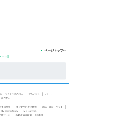
ページトップへ
ナー3選
ル・ハイクラスの求人
アルバイト
パート
介護の求人
学生活情報
働く女性の生活情報
雑誌・書籍・ソフト
My CareerStudy
My CareerID
支援ツール
高齢者施設検索・介護相談