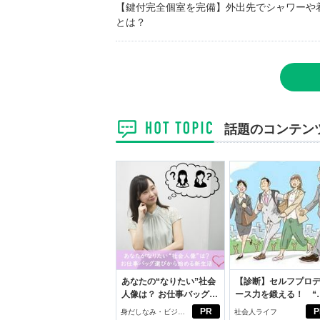
【鍵付完全個室を完備】外出先でシャワーや
とは？
話題のコンテン
あなたの“なりたい”社会
【診断】セルフプロ
人像は？ お仕事バッグ選
ース力を鍛える！ “
びから始める新生活
ブン観”診断
PR
P
身だしなみ・ビジネ
社会人ライフ