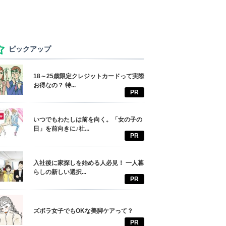
ピックアップ
18～25歳限定クレジットカードって実際
お得なの？ 特...
PR
いつでもわたしは前を向く。「女の子の
日」を前向きに♪社...
PR
入社後に家探しを始める人必見！ 一人暮
らしの新しい選択...
PR
ズボラ女子でもOKな美脚ケアって？
PR