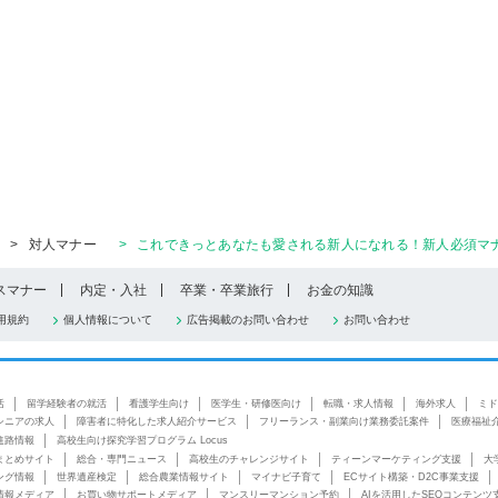
>
対人マナー
>
これできっとあなたも愛される新人になれる！新人必須マ
スマナー
内定・入社
卒業・卒業旅行
お金の知識
用規約
個人情報について
広告掲載のお問い合わせ
お問い合わせ
活
留学経験者の就活
看護学生向け
医学生・研修医向け
転職・求人情報
海外求人
ミド
シニアの求人
障害者に特化した求人紹介サービス
フリーランス・副業向け業務委託案件
医療福祉
進路情報
高校生向け探究学習プログラム Locus
まとめサイト
総合・専門ニュース
高校生のチャレンジサイト
ティーンマーケティング支援
大
ング情報
世界遺産検定
総合農業情報サイト
マイナビ子育て
ECサイト構築・D2C事業支援
情報メディア
お買い物サポートメディア
マンスリーマンション予約
AIを活用したSEOコンテンツ