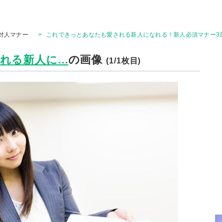
対人マナー
>
これできっとあなたも愛される新人になれる！新人必須マナー3
る新人に...
の画像
(1/1枚目)