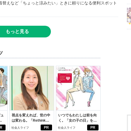
着替えなど「ちょっと涼みたい」ときに頼りになる便利スポット
もっと見る
ツ
デュ
視点を変えれば、世の中
いつでもわたしは前を向
ジ
は変わる。「Rethink
く。「女の子の日」を前
PROJECT」がつたえた
向きに♪社会人エリ・大
R
PR
PR
社会人ライフ
社会人ライフ