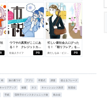
いこと。
学生リカの物語
新社
ウワサの真実がここにあ
忙しい新社会人にぴった
断
る！？ クレジットカー
り！ 「朝リフレア」をは
ドの都市伝説
じめよう。しっかりニオ
R
PR
PR
社会人ライフ
身だしなみ・ビジネ
イケアして24時間快適。
スアイテム
袴
旅の裏ワザ
アプリ
卒業式
調査
使えるフレーズ
キャリアアップ
秘書
ネコ
キャッシュレス決済
歓迎会
手紙
窪咲子のインスタジェニック旅
飲み会