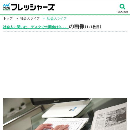
トップ
>
社会人ライフ
>
社会人ライフ
の画像
社会人に聞いた、デスクでの間食はO...
(1/1枚目)