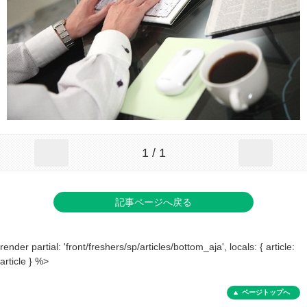
1 / 1
記事ページへ戻る
render partial: 'front/freshers/sp/articles/bottom_aja', locals: { article:
article } %>
ページトップへ