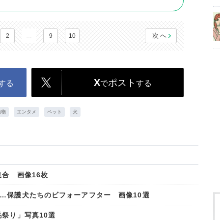
…
次へ
2
9
10
X
ポスト
する
で
する
動物
エンタメ
ペット
犬
合 画像16枚
…保護犬たちのビフォーアフター 画像10選
祭り」写真10選