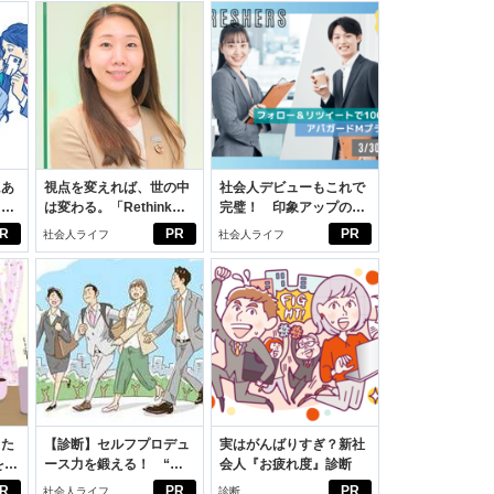
にあ
視点を変えれば、世の中
社会人デビューもこれで
カー
は変わる。「Rethink
完璧！ 印象アップのセ
PROJECT」がつたえた
ルフプロデュース術
R
PR
PR
社会人ライフ
社会人ライフ
いこと。
った
【診断】セルフプロデュ
実はがんばりすぎ？新社
をは
ース力を鍛える！ “ジ
会人『お疲れ度』診断
ニオ
ブン観”診断
R
PR
PR
社会人ライフ
診断