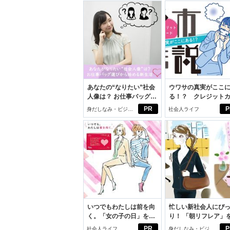
あなたの“なりたい”社会
ウワサの真実がここ
人像は？ お仕事バッグ選
る！？ クレジット
びから始める新生活
ドの都市伝説
PR
P
身だしなみ・ビジネ
社会人ライフ
スアイテム
いつでもわたしは前を向
忙しい新社会人にぴ
く。「女の子の日」を前
り！ 「朝リフレア」
向きに♪社会人エリ・大
じめよう。しっかり
PR
P
社会人ライフ
身だしなみ・ビジネ