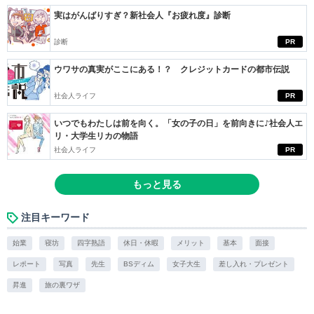
実はがんばりすぎ？新社会人『お疲れ度』診断
診断
PR
ウワサの真実がここにある！？ クレジットカードの都市伝説
社会人ライフ
PR
いつでもわたしは前を向く。「女の子の日」を前向きに♪社会人エ
リ・大学生リカの物語
社会人ライフ
PR
もっと見る
注目キーワード
始業
寝坊
四字熟語
休日・休暇
メリット
基本
面接
レポート
写真
先生
BSディム
女子大生
差し入れ・プレゼント
昇進
旅の裏ワザ