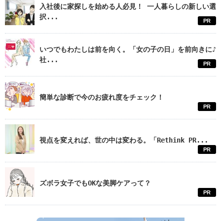
入社後に家探しを始める人必見！ 一人暮らしの新しい選
択...
PR
いつでもわたしは前を向く。「女の子の日」を前向きに♪
社...
PR
簡単な診断で今のお疲れ度をチェック！
PR
視点を変えれば、世の中は変わる。「Rethink PR...
PR
ズボラ女子でもOKな美脚ケアって？
PR