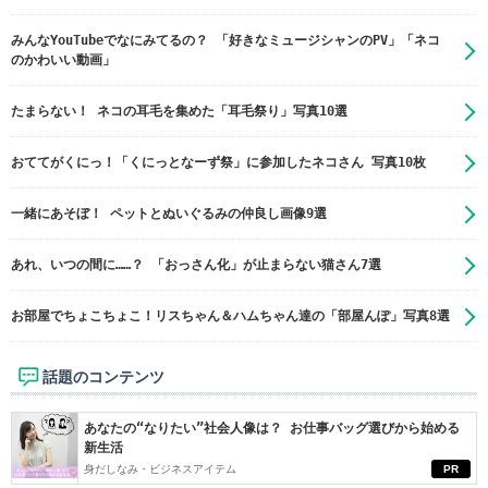
みんなYouTubeでなにみてるの？ 「好きなミュージシャンのPV」「ネコ
のかわいい動画」
たまらない！ ネコの耳毛を集めた「耳毛祭り」写真10選
おててがくにっ！「くにっとなーず祭」に参加したネコさん 写真10枚
一緒にあそぼ！ ペットとぬいぐるみの仲良し画像9選
あれ、いつの間に……？ 「おっさん化」が止まらない猫さん7選
お部屋でちょこちょこ！リスちゃん＆ハムちゃん達の「部屋んぽ」写真8選
話題のコンテンツ
あなたの“なりたい”社会人像は？ お仕事バッグ選びから始める
新生活
身だしなみ・ビジネスアイテム
PR