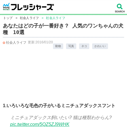
トップ
>
社会人ライフ
>
社会人ライフ
あなたはどの子が一番好き？ 人気のワンちゃんの犬
種 10選
更新:2016/01/20
社会人ライフ
動物
写真
ネコ
かわいい
1.いろいろな毛色の子がいるミニチュアダックスフント
ミニチュアダックス飼いたい? 猫は種類わからん?
pic.twitter.com/5QZ5ZJ9WHK