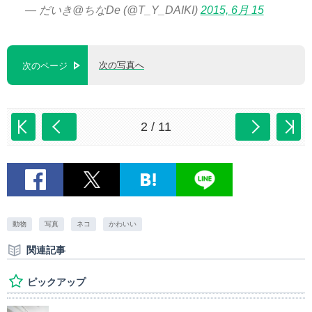
— だいき@ちなDe (@T_Y_DAIKI)
2015, 6月 15
次の写真へ
次のページ
2 / 11
動物
写真
ネコ
かわいい
関連記事
ピックアップ