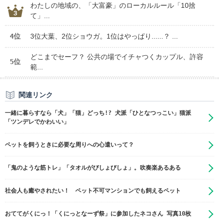
わたしの地域の、「大富豪」のローカルルール「10捨
て」...
4位
3位大葉、2位ショウガ。1位はやっぱり......？ ...
どこまでセーフ？ 公共の場でイチャつくカップル、許容
5位
範...
関連リンク
一緒に暮らすなら「犬」「猫」どっち!? 犬派「ひとなつっこい」猫派
「ツンデレでかわいい」
ペットを飼うときに必要な周りへの心遣いって？
「鬼のような筋トレ」「タオルがびしょびしょ」。吹奏楽あるある
社会人も癒やされたい！ ペット不可マンションでも飼えるペット
おててがくにっ！「くにっとなーず祭」に参加したネコさん 写真10枚