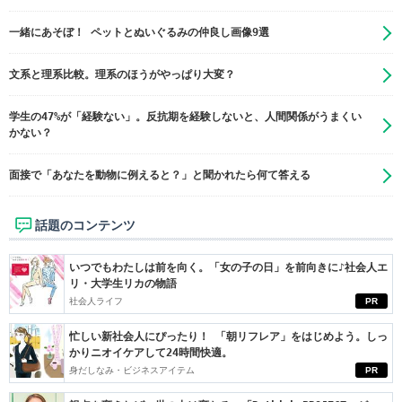
一緒にあそぼ！ ペットとぬいぐるみの仲良し画像9選
文系と理系比較。理系のほうがやっぱり大変？
学生の47%が「経験ない」。反抗期を経験しないと、人間関係がうまくい
かない？
面接で「あなたを動物に例えると？」と聞かれたら何て答える
話題のコンテンツ
いつでもわたしは前を向く。「女の子の日」を前向きに♪社会人エ
リ・大学生リカの物語
社会人ライフ
PR
忙しい新社会人にぴったり！ 「朝リフレア」をはじめよう。しっ
かりニオイケアして24時間快適。
身だしなみ・ビジネスアイテム
PR