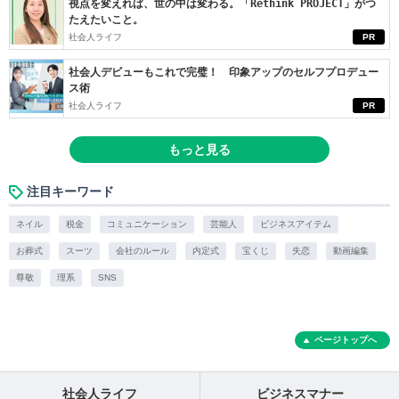
視点を変えれば、世の中は変わる。「Rethink PROJECT」がつ
たえたいこと。
社会人ライフ
PR
社会人デビューもこれで完璧！ 印象アップのセルフプロデュー
ス術
社会人ライフ
PR
もっと見る
注目キーワード
ネイル
税金
コミュニケーション
芸能人
ビジネスアイテム
お葬式
スーツ
会社のルール
内定式
宝くじ
失恋
動画編集
尊敬
理系
SNS
ページトップへ
社会人ライフ
ビジネスマナー