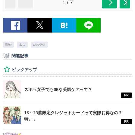
1 / 7
動物
癒し
かわいい
関連記事
ピックアップ
ズボラ女子でもOKな美脚ケアって？
PR
18～25歳限定クレジットカードって実際お得なの？
特...
PR