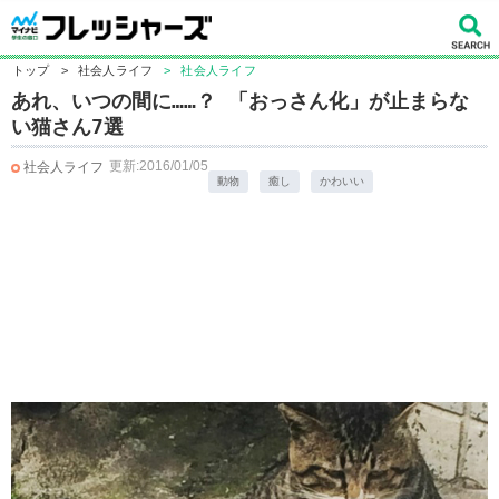
トップ
>
社会人ライフ
>
社会人ライフ
あれ、いつの間に……？ 「おっさん化」が止まらな
い猫さん7選
更新:2016/01/05
社会人ライフ
動物
癒し
かわいい