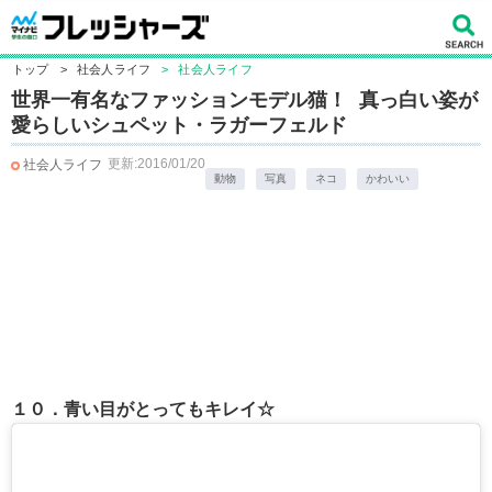
トップ
>
社会人ライフ
>
社会人ライフ
世界一有名なファッションモデル猫！ 真っ白い姿が
愛らしいシュペット・ラガーフェルド
更新:2016/01/20
社会人ライフ
動物
写真
ネコ
かわいい
１０．青い目がとってもキレイ☆