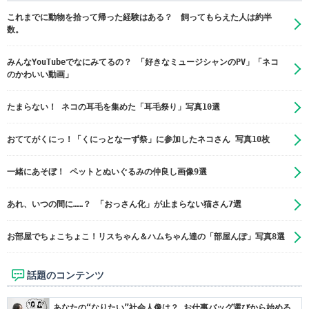
これまでに動物を拾って帰った経験はある？ 飼ってもらえた人は約半
数。
みんなYouTubeでなにみてるの？ 「好きなミュージシャンのPV」「ネコ
のかわいい動画」
たまらない！ ネコの耳毛を集めた「耳毛祭り」写真10選
おててがくにっ！「くにっとなーず祭」に参加したネコさん 写真10枚
一緒にあそぼ！ ペットとぬいぐるみの仲良し画像9選
あれ、いつの間に……？ 「おっさん化」が止まらない猫さん7選
お部屋でちょこちょこ！リスちゃん＆ハムちゃん達の「部屋んぽ」写真8選
話題のコンテンツ
あなたの“なりたい”社会人像は？ お仕事バッグ選びから始める