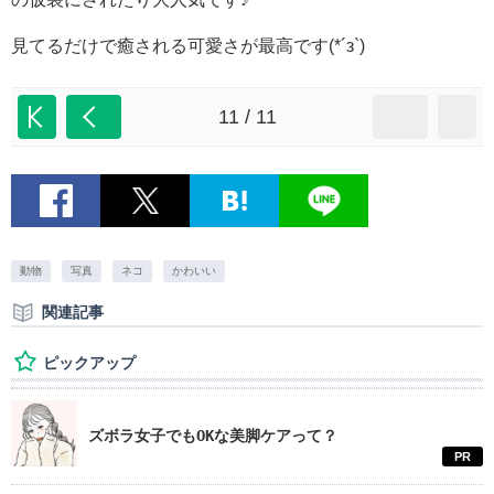
見てるだけで癒される可愛さが最高です(*´з`)
11 / 11
動物
写真
ネコ
かわいい
関連記事
ピックアップ
ズボラ女子でもOKな美脚ケアって？
PR