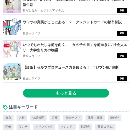
新生活
身だしなみ・ビジネスアイテム
PR
ウワサの真実がここにある！？ クレジットカードの都市伝説
社会人ライフ
PR
いつでもわたしは前を向く。「女の子の日」を前向きに♪社会人エ
リ・大学生リカの物語
社会人ライフ
PR
【診断】セルフプロデュース力を鍛える！ “ジブン観”診断
社会人ライフ
PR
もっと見る
注目キーワード
東京
入社
体調管理
言葉
芸能サプリ
体験・経験
腕時計
同僚
ランチ
オリンピック
トレンド.
歓迎会
著者コラム.