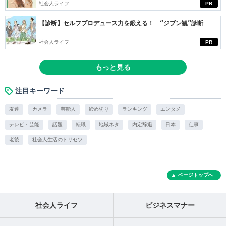
社会人ライフ
PR
【診断】セルフプロデュース力を鍛える！ “ジブン観”診断
社会人ライフ
PR
もっと見る
注目キーワード
友達
カメラ
芸能人
締め切り
ランキング
エンタメ
テレビ・芸能
話題
転職
地域ネタ
内定辞退
日本
仕事
老後
社会人生活のトリセツ
ページトップへ
社会人ライフ
ビジネスマナー