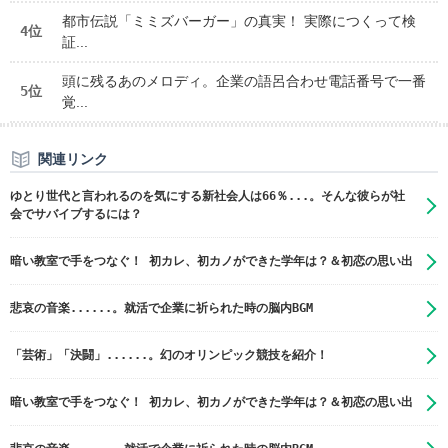
都市伝説「ミミズバーガー」の真実！ 実際につくって検
4位
証...
頭に残るあのメロディ。企業の語呂合わせ電話番号で一番
5位
覚...
関連リンク
ゆとり世代と言われるのを気にする新社会人は66％...。そんな彼らが社
会でサバイブするには？
暗い教室で手をつなぐ！ 初カレ、初カノができた学年は？＆初恋の思い出
悲哀の音楽......。就活で企業に祈られた時の脳内BGM
「芸術」「決闘」......。幻のオリンピック競技を紹介！
暗い教室で手をつなぐ！ 初カレ、初カノができた学年は？＆初恋の思い出