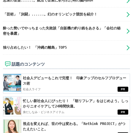
悲哀の音楽......。就活で企業に祈られた時の脳内BGM
「芸術」「決闘」......。幻のオリンピック競技を紹介！
酔った勢いでやっちまった失敗談「自販機の釣り銭をあさる」「会社の秘
密を暴露」
独り占めしたい！ 「沖縄の離島」TOP5
話題のコンテンツ
社会人デビューもこれで完璧！ 印象アップのセルフプロデュー
ス術
社会人ライフ
PR
忙しい新社会人にぴったり！ 「朝リフレア」をはじめよう。しっ
かりニオイケアして24時間快適。
身だしなみ・ビジネスアイテム
PR
視点を変えれば、世の中は変わる。「Rethink PROJECT」がつ
たえたいこと。