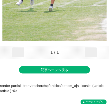
1 / 1
記事ページへ戻る
render partial: 'front/freshers/sp/articles/bottom_aja', locals: { article:
article } %>
ページトップへ