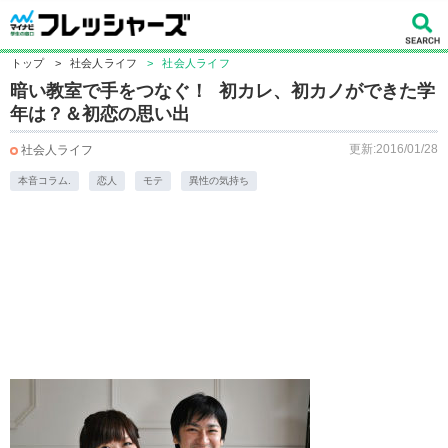
トップ
>
社会人ライフ
>
社会人ライフ
暗い教室で手をつなぐ！ 初カレ、初カノができた学
年は？＆初恋の思い出
更新:2016/01/28
社会人ライフ
本音コラム.
恋人
モテ
異性の気持ち