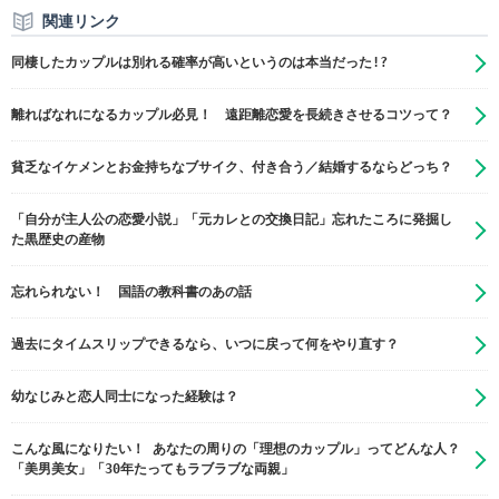
関連リンク
同棲したカップルは別れる確率が高いというのは本当だった!?
離ればなれになるカップル必見！ 遠距離恋愛を長続きさせるコツって？
貧乏なイケメンとお金持ちなブサイク、付き合う／結婚するならどっち？
「自分が主人公の恋愛小説」「元カレとの交換日記」忘れたころに発掘し
た黒歴史の産物
忘れられない！ 国語の教科書のあの話
過去にタイムスリップできるなら、いつに戻って何をやり直す？
幼なじみと恋人同士になった経験は？
こんな風になりたい！ あなたの周りの「理想のカップル」ってどんな人？
「美男美女」「30年たってもラブラブな両親」