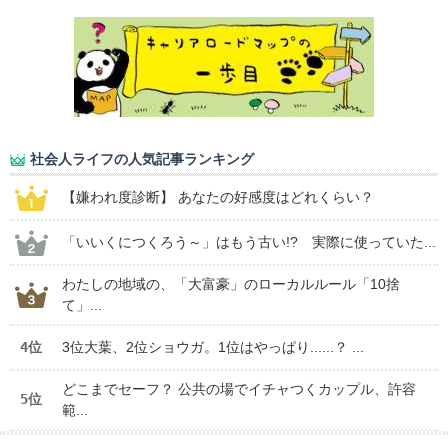
社会人ライフの人気記事ランキング
【嫌われ度診断】 あなたの好感度はどれくらい？
「いいくにつくろう～」はもう古い!? 実際に使っていた...
わたしの地域の、「大富豪」のローカルルール「10捨
て」...
4位
3位大葉、2位ショウガ。1位はやっぱり......？ ...
どこまでセーフ？ 公共の場でイチャつくカップル、許容
5位
範...