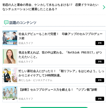
初恋の人と運命の再会、ケンカして水をぶちまける!? 恋愛ドラマみたい
なシチュエーションに遭遇したことある？
話題のコンテンツ
社会人デビューもこれで完璧！ 印象アップのセルフプロデュー
ス術
社会人ライフ
PR
視点を変えれば、世の中は変わる。「Rethink PROJECT」がつ
たえたいこと。
社会人ライフ
PR
忙しい新社会人にぴったり！ 「朝リフレア」をはじめよう。しっ
かりニオイケアして24時間快適。
身だしなみ・ビジネスアイテム
PR
【診断】セルフプロデュース力を鍛える！ “ジブン観”診断
社会人ライフ
PR