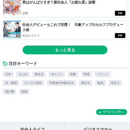
実はがんばりすぎ？新社会人『お疲れ度』診断
診断
PR
社会人デビューもこれで完璧！ 印象アップのセルフプロデュー
ス術
社会人ライフ
PR
もっと見る
注目キーワード
日本
まとめ
新生活
ポイント
副業
料理
メリット
本・書籍
ビジネス用語
卒業旅行特集2016
褒める
勉強
有名人
飛行機
動物
ページトップへ
社会人ライフ
ビジネスマナー