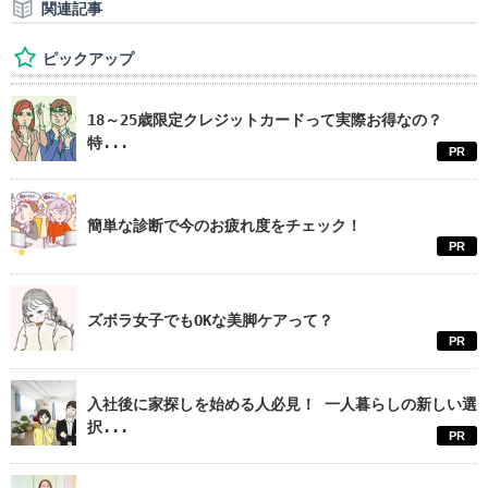
関連記事
ピックアップ
18～25歳限定クレジットカードって実際お得なの？
特...
PR
簡単な診断で今のお疲れ度をチェック！
PR
ズボラ女子でもOKな美脚ケアって？
PR
入社後に家探しを始める人必見！ 一人暮らしの新しい選
択...
PR