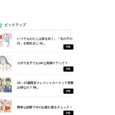
ピックアップ
いつでもわたしは前を向く。「女の子の
日」を前向きに♪社...
PR
ズボラ女子でもOKな美脚ケアって？
PR
18～25歳限定クレジットカードって実際
お得なの？ 特...
PR
簡単な診断で今のお疲れ度をチェック！
PR