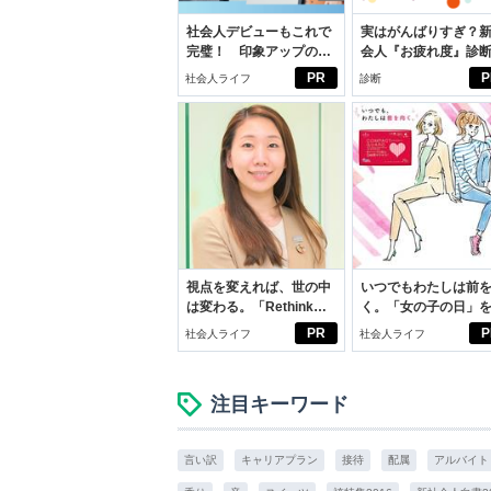
社会人デビューもこれで
実はがんばりすぎ？
完璧！ 印象アップのセ
会人『お疲れ度』診
ルフプロデュース術
PR
P
社会人ライフ
診断
視点を変えれば、世の中
いつでもわたしは前
は変わる。「Rethink
く。「女の子の日」
PROJECT」がつたえた
向きに♪社会人エリ・
PR
P
社会人ライフ
社会人ライフ
いこと。
学生リカの物語
注目キーワード
言い訳
キャリアプラン
接待
配属
アルバイト