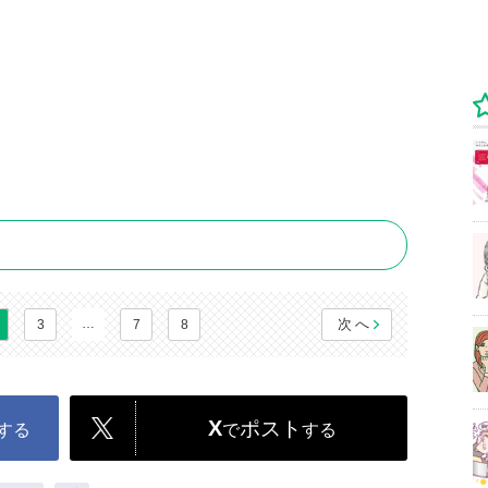
…
次へ
3
7
8
X
ポスト
する
で
する