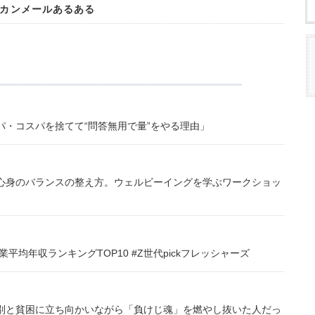
オカンメールあるある
・コスパを捨てて“問答無用で量”をやる理由」
心身のバランスの整え方。ウェルビーイングを学ぶワークショッ
均年収ランキングTOP10 #Z世代pickフレッシャーズ
別と貧困に立ち向かいながら「負けじ魂」を燃やし抜いた人だっ