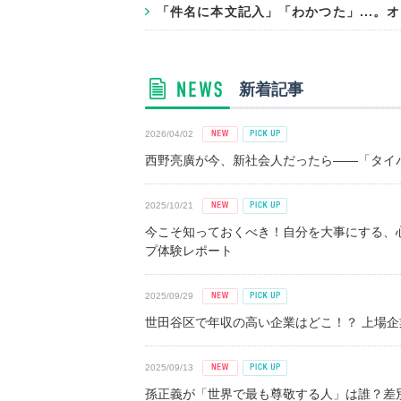
「件名に本文記入」「わかつた」...。
新着記事
2026/04/02
西野亮廣が今、新社会人だったら――「タイパ
2025/10/21
今こそ知っておくべき！自分を大事にする、
プ体験レポート
2025/09/29
世田谷区で年収の高い企業はどこ！？ 上場企業平
2025/09/13
孫正義が「世界で最も尊敬する人」は誰？差