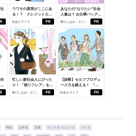
新社
ウワサの真実がここにあ
あなたの“なりたい”社会
断
る！？ クレジットカー
人像は？ お仕事バッグ選
ドの都市伝説
びから始める新生活
R
PR
PR
社会人ライフ
身だしなみ・ビジネ
スアイテム
を向
忙しい新社会人にぴった
【診断】セルフプロデュ
を前
り！ 「朝リフレア」をは
ース力を鍛える！ “ジ
大
じめよう。しっかりニオ
ブン観”診断
R
PR
PR
身だしなみ・ビジネ
社会人ライフ
イケアして24時間快適。
スアイテム
時短
忘年会
言葉
インスタジェニック
バッグ