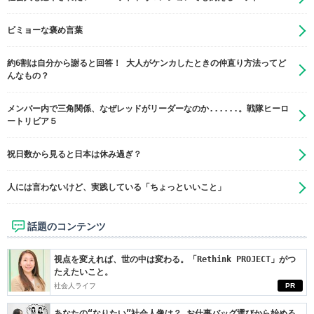
ビミョーな褒め言葉
約6割は自分から謝ると回答！ 大人がケンカしたときの仲直り方法ってど
んなもの？
メンバー内で三角関係、なぜレッドがリーダーなのか......。戦隊ヒーロ
ートリビア５
祝日数から見ると日本は休み過ぎ？
人には言わないけど、実践している「ちょっといいこと」
話題のコンテンツ
視点を変えれば、世の中は変わる。「Rethink PROJECT」がつ
たえたいこと。
社会人ライフ
PR
あなたの“なりたい”社会人像は？ お仕事バッグ選びから始める