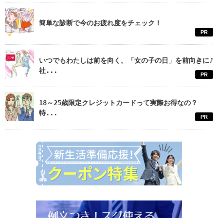
簡単な診断で今のお疲れ度をチェック！
PR
いつでもわたしは前を向く。「女の子の日」を前向きに♪
社...
PR
18～25歳限定クレジットカードって実際お得なの？
特...
PR