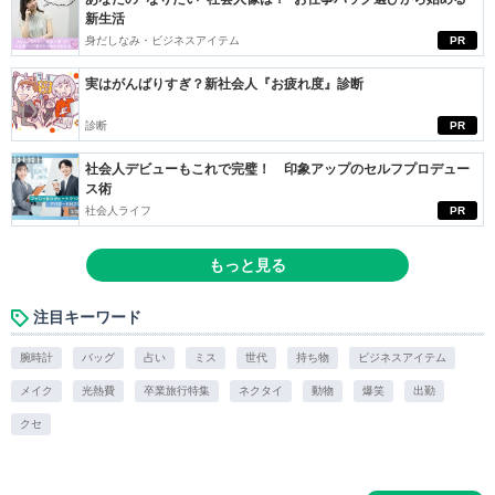
新生活
身だしなみ・ビジネスアイテム
PR
実はがんばりすぎ？新社会人『お疲れ度』診断
診断
PR
社会人デビューもこれで完璧！ 印象アップのセルフプロデュー
ス術
社会人ライフ
PR
もっと見る
注目キーワード
腕時計
バッグ
占い
ミス
世代
持ち物
ビジネスアイテム
メイク
光熱費
卒業旅行特集
ネクタイ
動物
爆笑
出勤
クセ