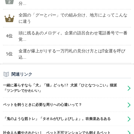
分...
全国の「グーとパー」での組み分け、地方によってこんな
に違う
頭に残るあのメロディ。企業の語呂合わせ電話番号で一番
4位
覚...
金運が爆上がりする一万円札の見分け方とは⁉金運を呼び
5位
込...
関連リンク
一緒に暮らすなら「犬」「猫」どっち!? 犬派「ひとなつっこい」猫派
「ツンデレでかわいい」
ペットを飼うときに必要な周りへの心遣いって？
「鬼のような筋トレ」「タオルがびしょびしょ」。吹奏楽あるある
社会人も癒やされたい！ ペット不可マンションでも飼えるペット