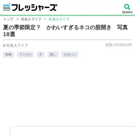
トップ
>
社会人ライフ
>
社会人ライフ
夏の季節限定？ かわいすぎるネコの股開き 写真
10選
更新:2016/01/05
社会人ライフ
動物
アニマル
犬
癒し
かわいい