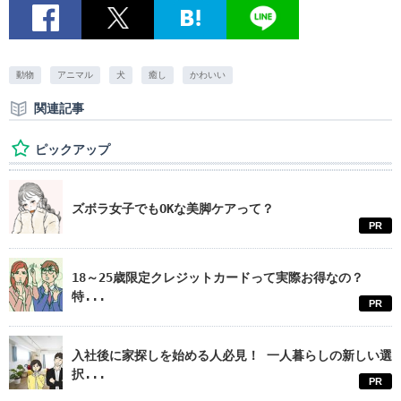
動物
アニマル
犬
癒し
かわいい
関連記事
ピックアップ
ズボラ女子でもOKな美脚ケアって？
PR
18～25歳限定クレジットカードって実際お得なの？
特...
PR
入社後に家探しを始める人必見！ 一人暮らしの新しい選
択...
PR