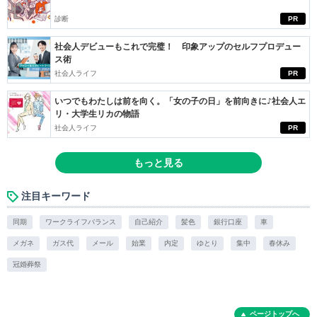
診断
PR
社会人デビューもこれで完璧！ 印象アップのセルフプロデュー
ス術
社会人ライフ
PR
いつでもわたしは前を向く。「女の子の日」を前向きに♪社会人エ
リ・大学生リカの物語
社会人ライフ
PR
もっと見る
注目キーワード
同期
ワークライフバランス
自己紹介
髪色
銀行口座
車
メガネ
ガス代
メール
始業
内定
ゆとり
集中
春休み
冠婚葬祭
ページトップへ