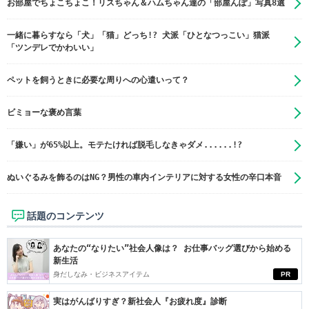
お部屋でちょこちょこ！リスちゃん＆ハムちゃん達の「部屋んぽ」写真8選
一緒に暮らすなら「犬」「猫」どっち!? 犬派「ひとなつっこい」猫派
「ツンデレでかわいい」
ペットを飼うときに必要な周りへの心遣いって？
ビミョーな褒め言葉
「嫌い」が65%以上。モテたければ脱毛しなきゃダメ......!?
ぬいぐるみを飾るのはNG？男性の車内インテリアに対する女性の辛口本音
話題のコンテンツ
あなたの“なりたい”社会人像は？ お仕事バッグ選びから始める
新生活
身だしなみ・ビジネスアイテム
PR
実はがんばりすぎ？新社会人『お疲れ度』診断