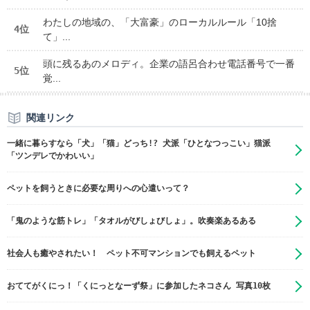
わたしの地域の、「大富豪」のローカルルール「10捨
4位
て」...
頭に残るあのメロディ。企業の語呂合わせ電話番号で一番
5位
覚...
関連リンク
一緒に暮らすなら「犬」「猫」どっち!? 犬派「ひとなつっこい」猫派
「ツンデレでかわいい」
ペットを飼うときに必要な周りへの心遣いって？
「鬼のような筋トレ」「タオルがびしょびしょ」。吹奏楽あるある
社会人も癒やされたい！ ペット不可マンションでも飼えるペット
おててがくにっ！「くにっとなーず祭」に参加したネコさん 写真10枚