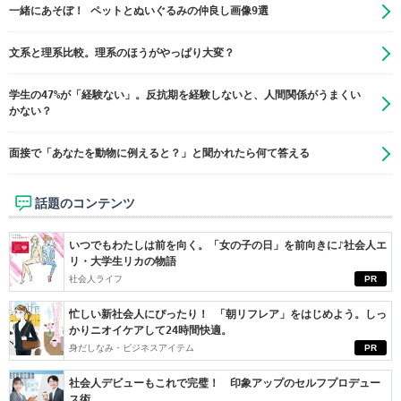
一緒にあそぼ！ ペットとぬいぐるみの仲良し画像9選
文系と理系比較。理系のほうがやっぱり大変？
学生の47%が「経験ない」。反抗期を経験しないと、人間関係がうまくい
かない？
面接で「あなたを動物に例えると？」と聞かれたら何て答える
話題のコンテンツ
いつでもわたしは前を向く。「女の子の日」を前向きに♪社会人エ
リ・大学生リカの物語
社会人ライフ
PR
忙しい新社会人にぴったり！ 「朝リフレア」をはじめよう。しっ
かりニオイケアして24時間快適。
身だしなみ・ビジネスアイテム
PR
社会人デビューもこれで完璧！ 印象アップのセルフプロデュー
ス術