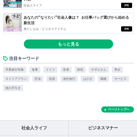
社会人ライフ
PR
あなたの“なりたい”社会人像は？ お仕事バッグ選びから始める
新生活
身だしなみ・ビジネスアイテム
PR
もっと見る
注目キーワード
卒業旅行特集
食事
ドイツ
若者
病気
サザエさん
男女
キャリアプラン
貯金
投資
海外旅行
はがき
職種
サービス
旅の手引き
ページトップへ
社会人ライフ
ビジネスマナー