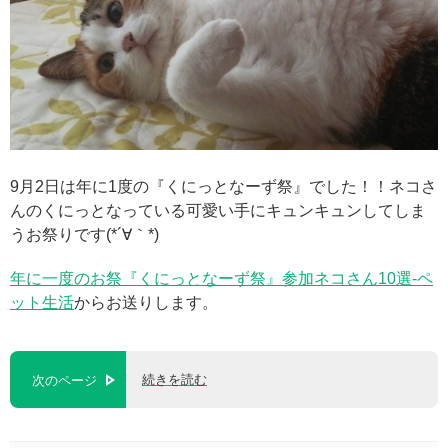
9月2日は年に1度の『くにっとなーず祭』でした！！ネコさ
んのくにっとなっている可愛い手にキュンキュンしてしま
うお祭りです(*´∀｀*)
年に一度のお祭『くにっとなーず祭』参加ネコさん10選-ペ
ット生活
からお送りします。
続きを読む
次のページ