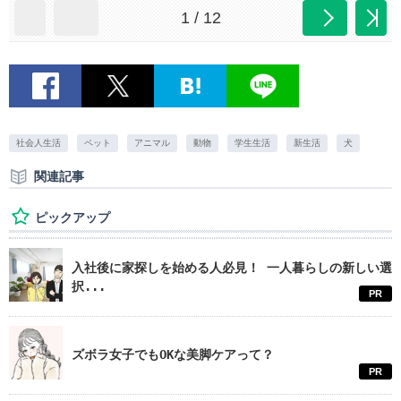
1 / 12
社会人生活
ペット
アニマル
動物
学生生活
新生活
犬
関連記事
ピックアップ
入社後に家探しを始める人必見！ 一人暮らしの新しい選
択...
PR
ズボラ女子でもOKな美脚ケアって？
PR