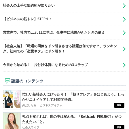
社会人の上手な節約術が知りたい
【ビジネスの筋トレ】STEP１：
営業先で、社内で……3.11に学ぶ、仕事中に地震がきたときの備え
【社会人編】「職場の同僚をドン引きさせる話題は何ですか？」ランキン
グ。社内での「恋愛ネタ」にドン引き！
今日から始める！ 片付け体質になるための3ステップ
話題のコンテンツ
忙しい新社会人にぴったり！ 「朝リフレア」をはじめよう。しっ
かりニオイケアして24時間快適。
身だしなみ・ビジネスアイテム
PR
視点を変えれば、世の中は変わる。「Rethink PROJECT」がつ
たえたいこと。
社会人ライフ
PR