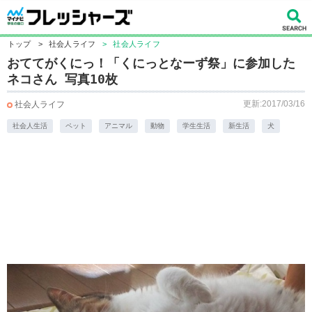
トップ
>
社会人ライフ
>
社会人ライフ
おててがくにっ！「くにっとなーず祭」に参加した
ネコさん 写真10枚
更新:2017/03/16
社会人ライフ
社会人生活
ペット
アニマル
動物
学生生活
新生活
犬