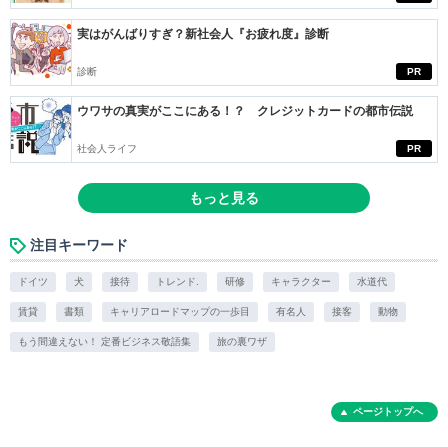
実はがんばりすぎ？新社会人『お疲れ度』診断
診断
PR
ウワサの真実がここにある！？ クレジットカードの都市伝説
社会人ライフ
PR
もっと見る
注目キーワード
ドイツ
犬
接待
トレンド.
研修
キャラクター
水道代
賃貸
書類
キャリアロードマップの一歩目
有名人
接客
動物
もう間違えない！ 定番ビジネス敬語集
旅の裏ワザ
ページトップへ