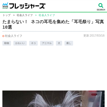
トップ
>
社会人ライフ
>
社会人ライフ
たまらない！ ネコの耳毛を集めた「耳毛祭り」写真
10選
更新:2017/03/16
社会人ライフ
動物
かわいい
ネコ
アニマル
犬
癒し