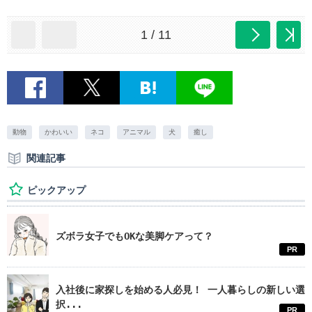
1 / 11
動物
かわいい
ネコ
アニマル
犬
癒し
関連記事
ピックアップ
ズボラ女子でもOKな美脚ケアって？
PR
入社後に家探しを始める人必見！ 一人暮らしの新しい選
択...
PR