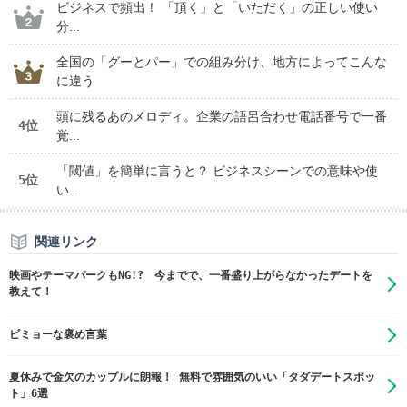
ビジネスで頻出！ 「頂く」と「いただく」の正しい使い
分...
全国の「グーとパー」での組み分け、地方によってこんな
に違う
頭に残るあのメロディ。企業の語呂合わせ電話番号で一番
4位
覚...
「閾値」を簡単に言うと？ ビジネスシーンでの意味や使
5位
い...
関連リンク
映画やテーマパークもNG!? 今までで、一番盛り上がらなかったデートを
教えて！
ビミョーな褒め言葉
夏休みで金欠のカップルに朗報！ 無料で雰囲気のいい「タダデートスポッ
ト」6選