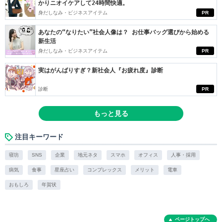
かりニオイケアして24時間快適。
身だしなみ・ビジネスアイテム
PR
あなたの“なりたい”社会人像は？ お仕事バッグ選びから始める
新生活
身だしなみ・ビジネスアイテム
PR
実はがんばりすぎ？新社会人『お疲れ度』診断
診断
PR
もっと見る
注目キーワード
寝坊
SNS
企業
地元ネタ
スマホ
オフィス
人事・採用
病気
食事
星座占い
コンプレックス
メリット
電車
おもしろ
年賀状
ページトップへ