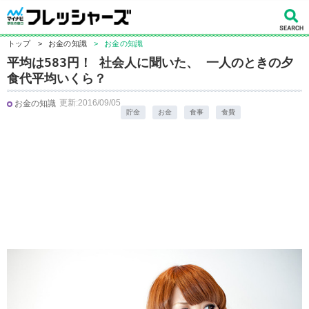
トップ
>
お金の知識
>
お金の知識
平均は583円！ 社会人に聞いた、 一人のときの夕
食代平均いくら？
更新:2016/09/05
お金の知識
貯金
お金
食事
食費