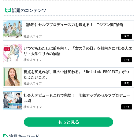
話題のコンテンツ
【診断】セルフプロデュース力を鍛える！ “ジブン観”診断
社会人ライフ
PR
いつでもわたしは前を向く。「女の子の日」を前向きに♪社会人エ
リ・大学生リカの物語
社会人ライフ
PR
視点を変えれば、世の中は変わる。「Rethink PROJECT」がつ
たえたいこと。
社会人ライフ
PR
社会人デビューもこれで完璧！ 印象アップのセルフプロデュー
ス術
社会人ライフ
PR
もっと見る
注目キーワード