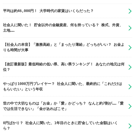
平均は約46,000円！ 大学時代の家賃はいくらだった？
社会人に聞いた！ 貯金以外の金融資産、何を持っている？ 株式、外資、
土地……
【社会人の本音】「激務高給」と「まったり薄給」どっちがいい？ お金よ
りも時間が大事
【改訂最新版】最低時給の低い県、高い県ランキング！ あなたの地元は何
位？
やっぱり1000万円プレイヤー？ 社会人に聞いた、最終的に「これだけは
もらいたい」という年収
世の中で大切なものは「お金」か「愛」かどっち？ なんと約7割が……「愛
では生活できない」「金があればこそ」
0円ばかり？ 社会人に聞いた、1年目のときに貯金していた金額はいく
ら？