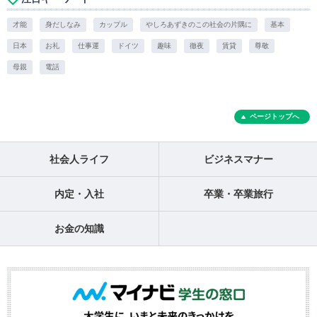
才能
身だしなみ
カップル
やしろあずきのこの社会の片隅に
基本
日本
お礼
仕事運
ドイツ
趣味
徹夜
賃貸
尊敬
母親
電話
ページトップへ
社会人ライフ
ビジネスマナー
内定・入社
卒業・卒業旅行
お金の知識