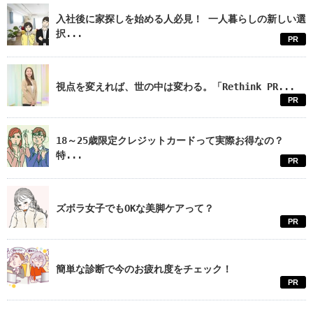
入社後に家探しを始める人必見！ 一人暮らしの新しい選
択...
PR
視点を変えれば、世の中は変わる。「Rethink PR...
PR
18～25歳限定クレジットカードって実際お得なの？
特...
PR
ズボラ女子でもOKな美脚ケアって？
PR
簡単な診断で今のお疲れ度をチェック！
PR