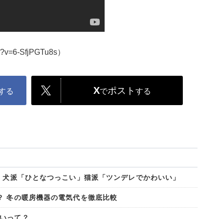
h?v=6-SfjPGTu8s）
X
ポスト
する
で
する
? 犬派「ひとなつっこい」猫派「ツンデレでかわいい」
？ 冬の暖房機器の電気代を徹底比較
いって？