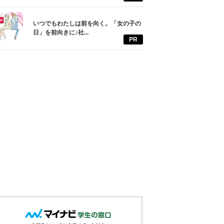
いつでもわたしは前を向く。「女の子の
日」を前向きに♪社...
PR