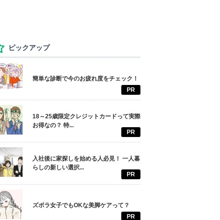
ピックアップ
簡単な診断で今のお疲れ度をチェック！
PR
18～25歳限定クレジットカードって実際
お得なの？ 特...
PR
入社後に家探しを始める人必見！ 一人暮
らしの新しい選択...
PR
ズボラ女子でもOKな美脚ケアって？
PR