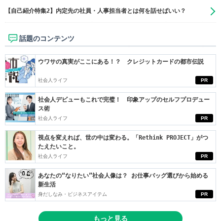
【自己紹介特集2】内定先の社員・人事担当者とは何を話せばいい？
話題のコンテンツ
ウワサの真実がここにある！？ クレジットカードの都市伝説
社会人ライフ
PR
社会人デビューもこれで完璧！ 印象アップのセルフプロデュー
ス術
社会人ライフ
PR
視点を変えれば、世の中は変わる。「Rethink PROJECT」がつ
たえたいこと。
社会人ライフ
PR
あなたの“なりたい”社会人像は？ お仕事バッグ選びから始める
新生活
身だしなみ・ビジネスアイテム
PR
もっと見る