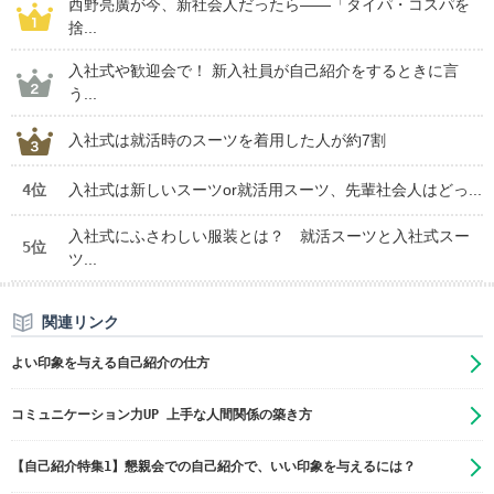
西野亮廣が今、新社会人だったら――「タイパ・コスパを
捨...
入社式や歓迎会で！ 新入社員が自己紹介をするときに言
う...
入社式は就活時のスーツを着用した人が約7割
4位
入社式は新しいスーツor就活用スーツ、先輩社会人はどっ...
入社式にふさわしい服装とは？ 就活スーツと入社式スー
5位
ツ...
関連リンク
よい印象を与える自己紹介の仕方
コミュニケーション力UP 上手な人間関係の築き方
【自己紹介特集1】懇親会での自己紹介で、いい印象を与えるには？