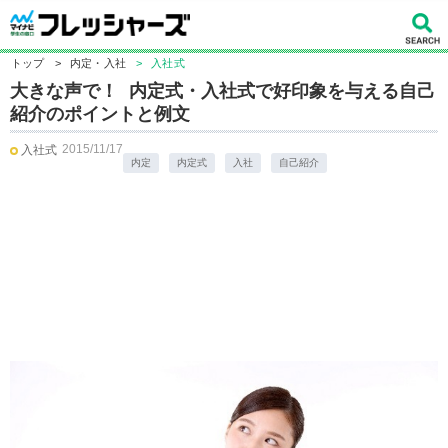
トップ
>
内定・入社
>
入社式
大きな声で！ 内定式・入社式で好印象を与える自己
紹介のポイントと例文
2015/11/17
入社式
内定
内定式
入社
自己紹介