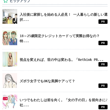
ピックアップ
入社後に家探しを始める人必見！ 一人暮らしの新しい選
択...
PR
18～25歳限定クレジットカードって実際お得なの？
特...
PR
視点を変えれば、世の中は変わる。「Rethink PR...
PR
ズボラ女子でもOKな美脚ケアって？
PR
いつでもわたしは前を向く。「女の子の日」を前向きに♪
社...
PR