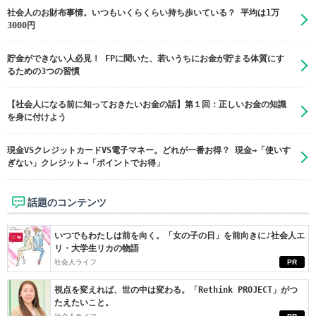
社会人のお財布事情。いつもいくらくらい持ち歩いている？ 平均は1万
3000円
貯金ができない人必見！ FPに聞いた、若いうちにお金が貯まる体質にす
るための3つの習慣
【社会人になる前に知っておきたいお金の話】第１回：正しいお金の知識
を身に付けよう
現金VSクレジットカードVS電子マネー。どれが一番お得？ 現金→「使いす
ぎない」クレジット→「ポイントでお得」
話題のコンテンツ
いつでもわたしは前を向く。「女の子の日」を前向きに♪社会人エ
リ・大学生リカの物語
社会人ライフ
PR
視点を変えれば、世の中は変わる。「Rethink PROJECT」がつ
たえたいこと。