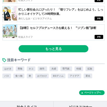
社会人ライフ
PR
忙しい新社会人にぴったり！ 「朝リフレア」をはじめよう。しっ
かりニオイケアして24時間快適。
身だしなみ・ビジネスアイテム
PR
【診断】セルフプロデュース力を鍛える！ “ジブン観”診断
社会人ライフ
PR
もっと見る
注目キーワード
はがき
尊敬
ネコ
雑学.
夫婦
専門家.
特撮
拡散
バス
食べ物
車
おでかけ
BSディム
アイデア
署名
ページトップへ