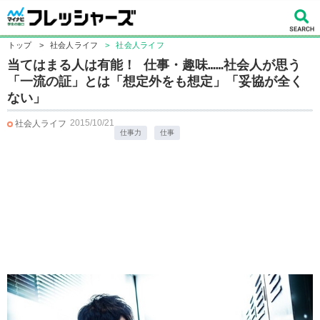
トップ
>
社会人ライフ
>
社会人ライフ
当てはまる人は有能！ 仕事・趣味……社会人が思う
「一流の証」とは「想定外をも想定」「妥協が全く
ない」
2015/10/21
社会人ライフ
仕事力
仕事