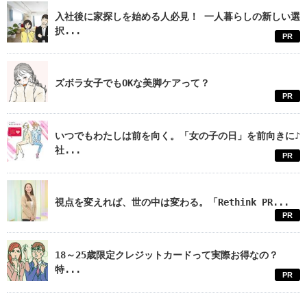
入社後に家探しを始める人必見！ 一人暮らしの新しい選
択...
PR
ズボラ女子でもOKな美脚ケアって？
PR
いつでもわたしは前を向く。「女の子の日」を前向きに♪
社...
PR
視点を変えれば、世の中は変わる。「Rethink PR...
PR
18～25歳限定クレジットカードって実際お得なの？
特...
PR