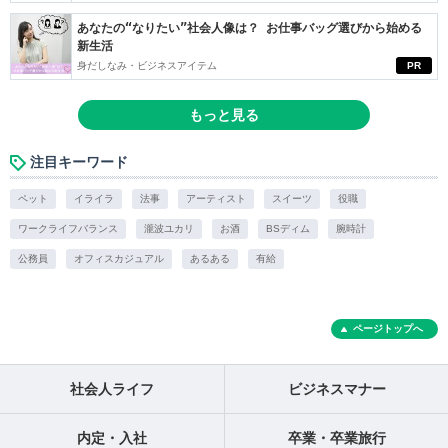
あなたの“なりたい”社会人像は？ お仕事バッグ選びから始める
新生活
身だしなみ・ビジネスアイテム
PR
もっと見る
注目キーワード
ペット
イライラ
法事
アーティスト
スイーツ
役職
ワークライフバランス
瀧波ユカリ
お酒
BSディム
腕時計
公務員
オフィスカジュアル
あるある
有給
ページトップへ
社会人ライフ
ビジネスマナー
内定・入社
卒業・卒業旅行