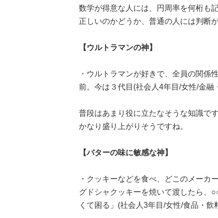
数学が得意な人には、円周率を何桁も
正しいのかどうか、普通の人には判断
【ウルトラマンの神】
・ウルトラマンが好きで、全員の関係
前。今は３代目(社会人4年目/女性/金融
普段はあまり役に立たなそうな知識で
かなり盛り上がりそうですね。
【バターの味に敏感な神】
・クッキーなどを食べ、どこのメーカ
グドシャクッキーを焼いて渡したら、○
くて困る」(社会人3年目/女性/食品・飲料