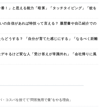
一番！」と思える能力「暗算」「タッチタイピング」「蚊を
いの自信があれば特技って言える？ 履歴書や自己紹介での
たらどうする？ 「自分が育てた感じにする」「なるべく距離
はデキるけど変な人「受け答えが常識外れ」「会社帰りに風
・コスパを捨てて“問答無用で量”をやる理由」