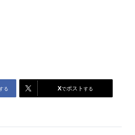
X
ポスト
する
で
する