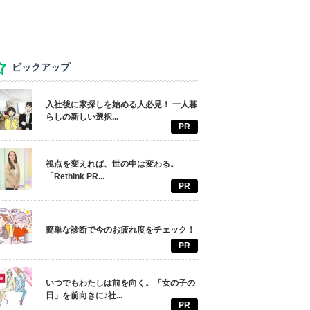
ピックアップ
入社後に家探しを始める人必見！ 一人暮
らしの新しい選択...
PR
視点を変えれば、世の中は変わる。
「Rethink PR...
PR
簡単な診断で今のお疲れ度をチェック！
PR
いつでもわたしは前を向く。「女の子の
日」を前向きに♪社...
PR