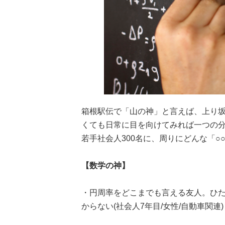
箱根駅伝で「山の神」と言えば、上り
くても日常に目を向けてみれば一つの
若手社会人300名に、周りにどんな「
【数学の神】
・円周率をどこまでも言える友人。ひ
からない(社会人7年目/女性/自動車関連)