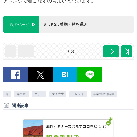
アレンジで着こなすのもよいと思います。
STEP２:着物・袴を選ぶ
次のページ
1 / 3
袴
専門家.
マナー
女子大生
トレンド.
卒業式の袴特集
関連記事