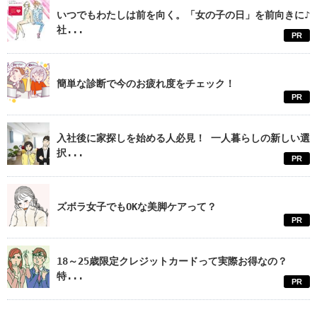
いつでもわたしは前を向く。「女の子の日」を前向きに♪
社...
PR
簡単な診断で今のお疲れ度をチェック！
PR
入社後に家探しを始める人必見！ 一人暮らしの新しい選
択...
PR
ズボラ女子でもOKな美脚ケアって？
PR
18～25歳限定クレジットカードって実際お得なの？
特...
PR