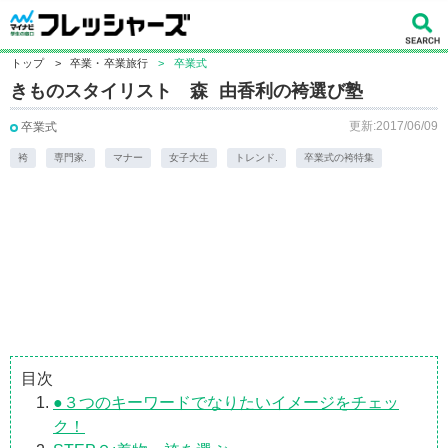
トップ
>
卒業・卒業旅行
>
卒業式
きものスタイリスト 森 由香利の袴選び塾
更新:2017/06/09
卒業式
袴
専門家.
マナー
女子大生
トレンド.
卒業式の袴特集
目次
●３つのキーワードでなりたいイメージをチェッ
ク！