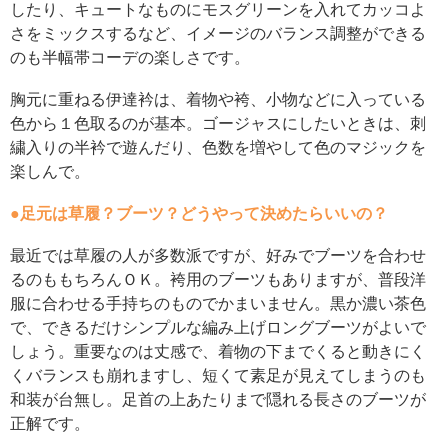
したり、キュートなものにモスグリーンを入れてカッコよ
さをミックスするなど、イメージのバランス調整ができる
のも半幅帯コーデの楽しさです。
胸元に重ねる伊達衿は、着物や袴、小物などに入っている
色から１色取るのが基本。ゴージャスにしたいときは、刺
繍入りの半衿で遊んだり、色数を増やして色のマジックを
楽しんで。
●足元は草履？ブーツ？どうやって決めたらいいの？
最近では草履の人が多数派ですが、好みでブーツを合わせ
るのももちろんＯＫ。袴用のブーツもありますが、普段洋
服に合わせる手持ちのものでかまいません。黒か濃い茶色
で、できるだけシンプルな編み上げロングブーツがよいで
しょう。重要なのは丈感で、着物の下までくると動きにく
くバランスも崩れますし、短くて素足が見えてしまうのも
和装が台無し。足首の上あたりまで隠れる長さのブーツが
正解です。