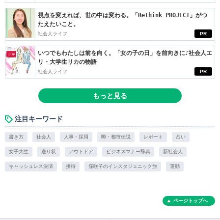
視点を変えれば、世の中は変わる。「Rethink PROJECT」がつ
たえたいこと。
社会人ライフ
PR
いつでもわたしは前を向く。「女の子の日」を前向きに♪社会人エ
リ・大学生リカの物語
社会人ライフ
PR
もっと見る
注目キーワード
書き方
社会人
人事・採用
噂・都市伝説
レポート
占い
女子大生
送り状
アウトドア
ビジネスマナー辞典
新社会人
キャッシュレス決済
接待
窪咲子のインスタジェニック旅
運動
ページトップへ