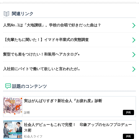
関連リンク
人気No.1は「大地讃頌」。学校の合唱で好きだった曲は？
【先輩たちに聞いた！】イマドキ卒業式の実態調査
髪型でも差をつけたい！和装用ヘアカタログ★
入社前にバイトで働いて欲しいと言われたが…
話題のコンテンツ
実はがんばりすぎ？新社会人『お疲れ度』診断
診断
PR
社会人デビューもこれで完璧！ 印象アップのセルフプロデュー
ス術
社会人ライフ
PR