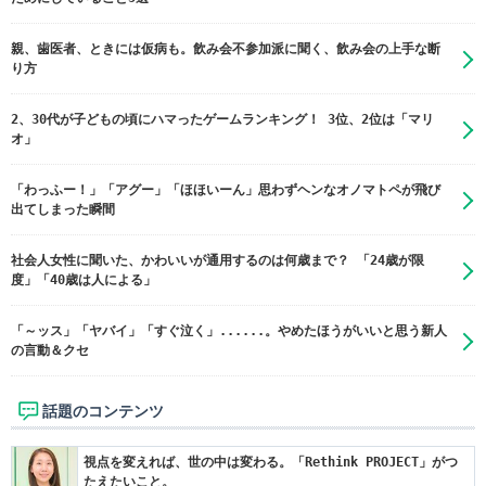
親、歯医者、ときには仮病も。飲み会不参加派に聞く、飲み会の上手な断
り方
2、30代が子どもの頃にハマったゲームランキング！ 3位、2位は「マリ
オ」
「わっふー！」「アグー」「ほほいーん」思わずヘンなオノマトペが飛び
出てしまった瞬間
社会人女性に聞いた、かわいいが通用するのは何歳まで？ 「24歳が限
度」「40歳は人による」
「～ッス」「ヤバイ」「すぐ泣く」......。やめたほうがいいと思う新人
の言動＆クセ
話題のコンテンツ
視点を変えれば、世の中は変わる。「Rethink PROJECT」がつ
たえたいこと。