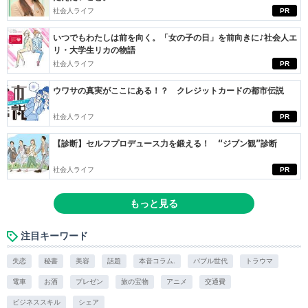
社会人ライフ
PR
いつでもわたしは前を向く。「女の子の日」を前向きに♪社会人エ
リ・大学生リカの物語
社会人ライフ
PR
ウワサの真実がここにある！？ クレジットカードの都市伝説
社会人ライフ
PR
【診断】セルフプロデュース力を鍛える！ “ジブン観”診断
社会人ライフ
PR
もっと見る
注目キーワード
失恋
秘書
美容
話題
本音コラム.
バブル世代
トラウマ
電車
お酒
プレゼン
旅の宝物
アニメ
交通費
ビジネススキル
シェア