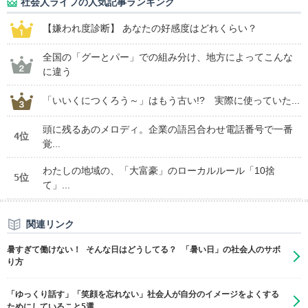
社会人ライフの人気記事ランキング
【嫌われ度診断】 あなたの好感度はどれくらい？
全国の「グーとパー」での組み分け、地方によってこんな
に違う
「いいくにつくろう～」はもう古い!? 実際に使っていた...
頭に残るあのメロディ。企業の語呂合わせ電話番号で一番
4位
覚...
わたしの地域の、「大富豪」のローカルルール「10捨
5位
て」...
関連リンク
暑すぎて働けない！ そんな日はどうしてる？ 「暑い日」の社会人のサボ
り方
「ゆっくり話す」「笑顔を忘れない」社会人が自分のイメージをよくする
ためにしていること5選