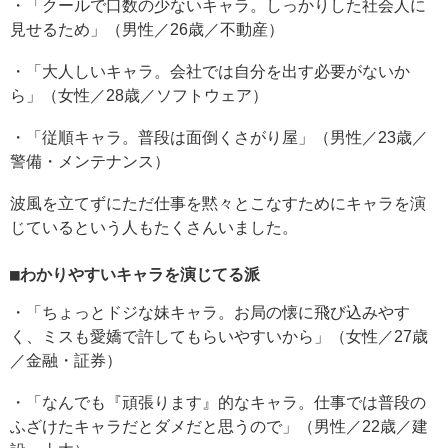
・「クールで口数の少ないキャラ。しっかりした社会人に
見せるため」（男性／26歳／不動産）
・「大人しいキャラ。会社では自分を出す必要がないか
ら」（女性／28歳／ソフトウェア）
・「従順キャラ。普段は面倒くさがり屋」（男性／23歳／
警備・メンテナンス）
波風を立てずにただ仕事を黙々とこなすためにキャラを演
じているという人もたくさんいました。
■わかりやすいキャラを演じてる派
・「ちょっとドジな妹キャラ。お局の懐に飛び込みやす
く、ミスも愛嬌で許してもらいやすいから」（女性／27歳
／金融・証券）
・「なんでも『頑張ります』的なキャラ。仕事では普段の
ふざけたキャラだとダメだと思うので」（男性／22歳／建