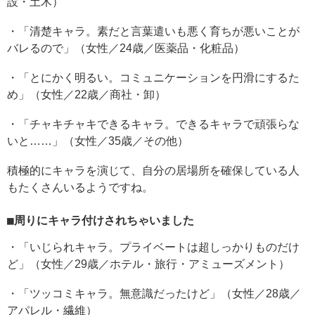
設・土木）
・「清楚キャラ。素だと言葉遣いも悪く育ちが悪いことが
バレるので」（女性／24歳／医薬品・化粧品）
・「とにかく明るい。コミュニケーションを円滑にするた
め」（女性／22歳／商社・卸）
・「チャキチャキできるキャラ。できるキャラで頑張らな
いと……」（女性／35歳／その他）
積極的にキャラを演じて、自分の居場所を確保している人
もたくさんいるようですね。
■周りにキャラ付けされちゃいました
・「いじられキャラ。プライベートは超しっかりものだけ
ど」（女性／29歳／ホテル・旅行・アミューズメント）
・「ツッコミキャラ。無意識だったけど」（女性／28歳／
アパレル・繊維）