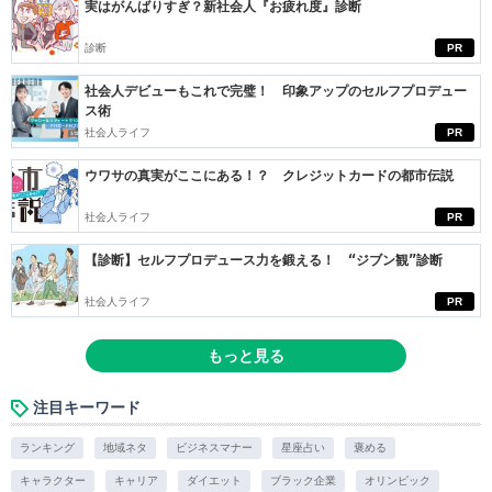
実はがんばりすぎ？新社会人『お疲れ度』診断
診断
PR
社会人デビューもこれで完璧！ 印象アップのセルフプロデュー
ス術
社会人ライフ
PR
ウワサの真実がここにある！？ クレジットカードの都市伝説
社会人ライフ
PR
【診断】セルフプロデュース力を鍛える！ “ジブン観”診断
社会人ライフ
PR
もっと見る
注目キーワード
ランキング
地域ネタ
ビジネスマナー
星座占い
褒める
キャラクター
キャリア
ダイエット
ブラック企業
オリンピック