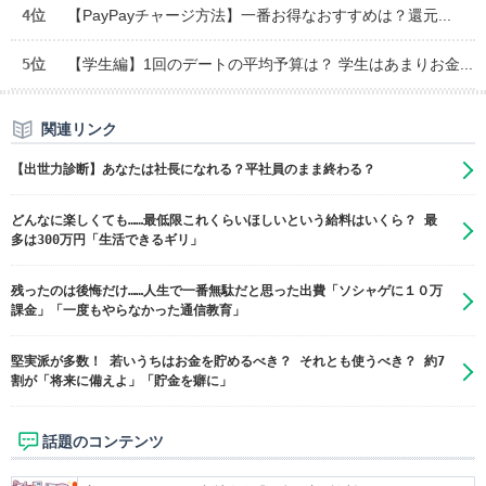
4位
【PayPayチャージ方法】一番お得なおすすめは？還元...
5位
【学生編】1回のデートの平均予算は？ 学生はあまりお金...
関連リンク
【出世力診断】あなたは社長になれる？平社員のまま終わる？
どんなに楽しくても……最低限これくらいほしいという給料はいくら？ 最
多は300万円「生活できるギリ」
残ったのは後悔だけ……人生で一番無駄だと思った出費「ソシャゲに１０万
課金」「一度もやらなかった通信教育」
堅実派が多数！ 若いうちはお金を貯めるべき？ それとも使うべき？ 約7
割が「将来に備えよ」「貯金を癖に」
話題のコンテンツ