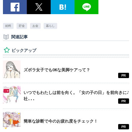
給料
貯金
お金
暮らし
関連記事
ピックアップ
ズボラ女子でもOKな美脚ケアって？
PR
いつでもわたしは前を向く。「女の子の日」を前向きに♪
社...
PR
簡単な診断で今のお疲れ度をチェック！
PR