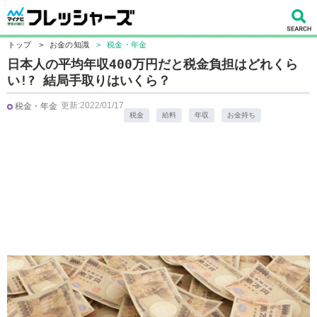
トップ
>
お金の知識
>
税金・年金
日本人の平均年収400万円だと税金負担はどれくら
い!? 結局手取りはいくら？
更新:2022/01/17
税金・年金
税金
給料
年収
お金持ち