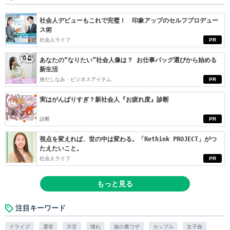
社会人デビューもこれで完璧！ 印象アップのセルフプロデュー
ス術
社会人ライフ
PR
あなたの“なりたい”社会人像は？ お仕事バッグ選びから始める
新生活
身だしなみ・ビジネスアイテム
PR
実はがんばりすぎ？新社会人『お疲れ度』診断
診断
PR
視点を変えれば、世の中は変わる。「Rethink PROJECT」がつ
たえたいこと。
社会人ライフ
PR
もっと見る
注目キーワード
ドライブ
選挙
方言
憧れ
旅の裏ワザ
カップル
女子旅