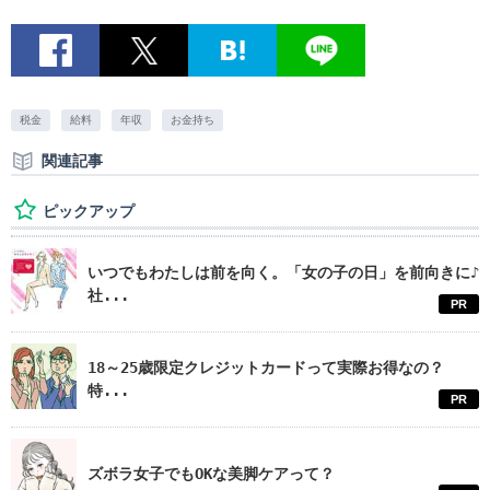
税金
給料
年収
お金持ち
関連記事
ピックアップ
いつでもわたしは前を向く。「女の子の日」を前向きに♪
社...
PR
18～25歳限定クレジットカードって実際お得なの？
特...
PR
ズボラ女子でもOKな美脚ケアって？