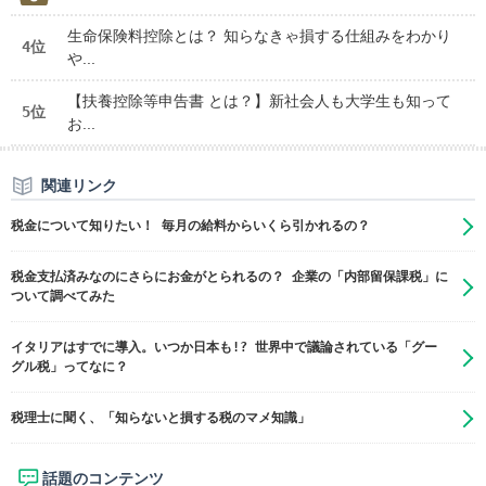
生命保険料控除とは？ 知らなきゃ損する仕組みをわかり
4位
や...
【扶養控除等申告書 とは？】新社会人も大学生も知って
5位
お...
関連リンク
税金について知りたい！ 毎月の給料からいくら引かれるの？
税金支払済みなのにさらにお金がとられるの？ 企業の「内部留保課税」に
ついて調べてみた
イタリアはすでに導入。いつか日本も!? 世界中で議論されている「グー
グル税」ってなに？
税理士に聞く、「知らないと損する税のマメ知識」
話題のコンテンツ