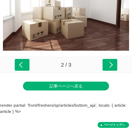
2 / 3
記事ページへ戻る
render partial: 'front/freshers/sp/articles/bottom_aja', locals: { article:
article } %>
ページトップへ