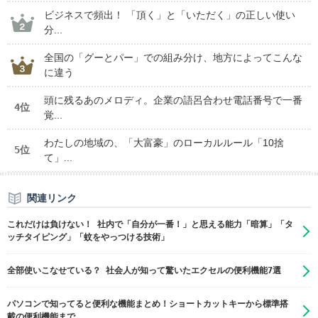
ビジネスで頻出！ 「頂く」と「いただく」の正しい使い
分...
全国の「グーとパー」での組み分け、地方によってこんな
に違う
頭に残るあのメロディ。企業の語呂合わせ電話番号で一番
4位
覚...
わたしの地域の、「大富豪」のローカルルール「10捨
5位
て」...
関連リンク
これだけは負けない！ 社内で「自分が一番！」と思える能力「暗算」「タ
ッチタイピング」「蚊をやっつける技術」
全部使いこなせている？ 社会人が知って驚いたエクセルの便利機能7選
パソコンで知ってると便利な機能まとめ！ショートカットキーから標準搭
載の便利機能まで