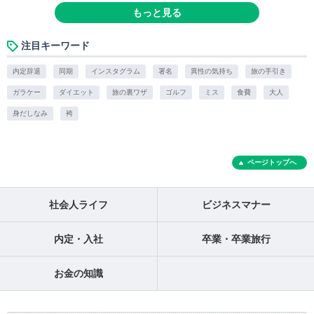
もっと見る
注目キーワード
内定辞退
同期
インスタグラム
署名
異性の気持ち
旅の手引き
ガラケー
ダイエット
旅の裏ワザ
ゴルフ
ミス
食費
大人
身だしなみ
袴
ページトップへ
社会人ライフ
ビジネスマナー
内定・入社
卒業・卒業旅行
お金の知識