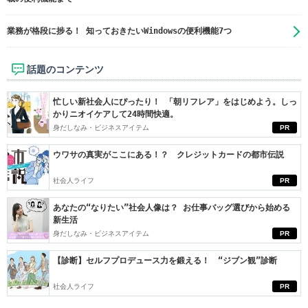
業務が格段に捗る！ 知っておきたいWindowsの便利機能7つ
話題のコンテンツ
忙しい新社会人にぴったり！ 「朝リフレア」をはじめよう。しっ
かりニオイケアして24時間快適。
身だしなみ・ビジネスアイテム
PR
ウワサの真実がここにある！？ クレジットカードの都市伝説
社会人ライフ
PR
あなたの“なりたい”社会人像は？ お仕事バッグ選びから始める
新生活
身だしなみ・ビジネスアイテム
PR
【診断】セルフプロデュース力を鍛える！ “ジブン観”診断
社会人ライフ
PR