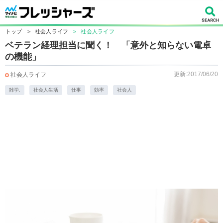
トップ
>
社会人ライフ
>
社会人ライフ
ベテラン経理担当に聞く！ 「意外と知らない電卓
の機能」
更新:2017/06/20
社会人ライフ
雑学.
社会人生活
仕事
効率
社会人