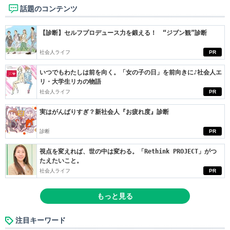
話題のコンテンツ
【診断】セルフプロデュース力を鍛える！ “ジブン観”診断
社会人ライフ
PR
いつでもわたしは前を向く。「女の子の日」を前向きに♪社会人エ
リ・大学生リカの物語
社会人ライフ
PR
実はがんばりすぎ？新社会人『お疲れ度』診断
診断
PR
視点を変えれば、世の中は変わる。「Rethink PROJECT」がつ
たえたいこと。
社会人ライフ
PR
もっと見る
注目キーワード