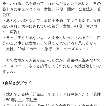
を引かれる。気を遣ってくれたんだなという思いと、その
強引さにキュンとくる（女性／22歳／団体・公益法人・官
公庁）
・あぶない場所などで、肩に手を添えて安全を促す。女性
扱いされ、大事にされている気分（女性／41歳／マスコ
ミ・広告）
・そっち歩くと危ないよ、と腕をぐいっとされること。自
分のこと少しは女性として見てくれていると思ったから
（女性／29歳／ホテル・旅行・アミューズメント）
一方で女性から人気が高かったのが、道路や人混みなどで
のエスコート。さっと誘導してくれたら、女性は嬉しいで
すよね。
●自然さがグッド
・沈んでいる時「元気出してよ！」と背中をたたく（男性
／50歳以上／不動産）
・フットサルとか、ボーリングとか自然にハイタッチをし