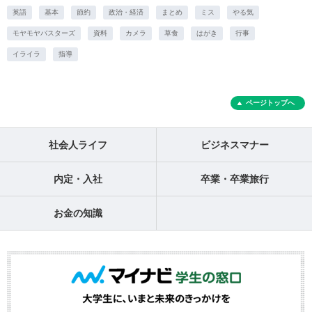
英語
基本
節約
政治・経済
まとめ
ミス
やる気
モヤモヤバスターズ
資料
カメラ
草食
はがき
行事
イライラ
指導
ページトップへ
社会人ライフ
ビジネスマナー
内定・入社
卒業・卒業旅行
お金の知識