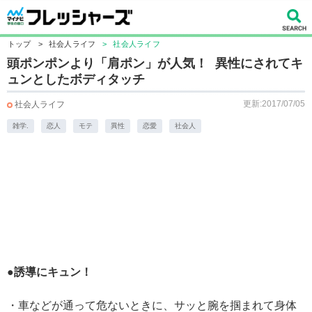
トップ
>
社会人ライフ
>
社会人ライフ
頭ポンポンより「肩ポン」が人気！ 異性にされてキ
ュンとしたボディタッチ
更新:2017/07/05
社会人ライフ
雑学.
恋人
モテ
異性
恋愛
社会人
●誘導にキュン！
・車などが通って危ないときに、サッと腕を掴まれて身体