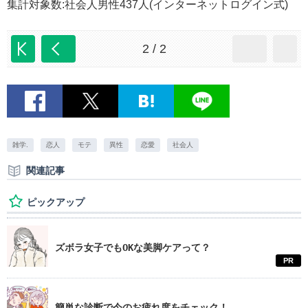
集計対象数:社会人男性437人(インターネットログイン式)
2 / 2
雑学.
恋人
モテ
異性
恋愛
社会人
関連記事
ピックアップ
ズボラ女子でもOKな美脚ケアって？
PR
簡単な診断で今のお疲れ度をチェック！