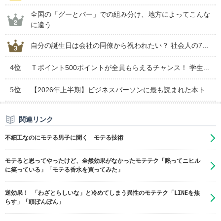
全国の「グーとパー」での組み分け、地方によってこんな
に違う
自分の誕生日は会社の同僚から祝われたい？ 社会人の7...
4位
Ｔポイント500ポイントが全員もらえるチャンス！ 学生...
5位
【2026年上半期】ビジネスパーソンに最も読まれた本ト...
関連リンク
不細工なのにモテる男子に聞く モテる技術
モテると思ってやったけど、全然効果がなかったモテテク「黙ってニヒル
に笑っている」「モテる香水を買ってみた」
逆効果！ 「わざとらしいな」と冷めてしまう異性のモテテク「LINEを焦
らす」「頭ぽんぽん」