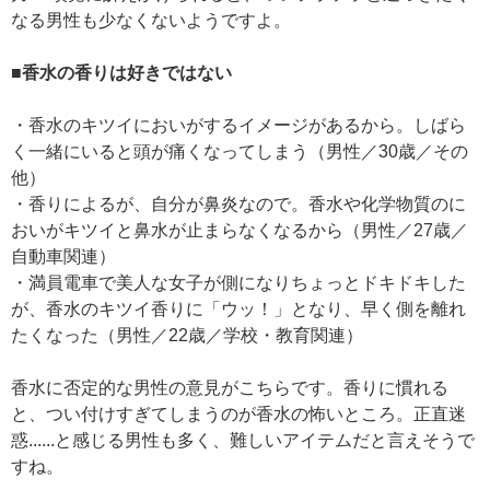
なる男性も少なくないようですよ。
■香水の香りは好きではない
・香水のキツイにおいがするイメージがあるから。しばら
く一緒にいると頭が痛くなってしまう（男性／30歳／その
他）
・香りによるが、自分が鼻炎なので。香水や化学物質のに
おいがキツイと鼻水が止まらなくなるから（男性／27歳／
自動車関連）
・満員電車で美人な女子が側になりちょっとドキドキした
が、香水のキツイ香りに「ウッ！」となり、早く側を離れ
たくなった（男性／22歳／学校・教育関連）
香水に否定的な男性の意見がこちらです。香りに慣れる
と、つい付けすぎてしまうのが香水の怖いところ。正直迷
惑......と感じる男性も多く、難しいアイテムだと言えそうで
すね。