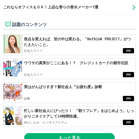
これならオフィスもＯＫ！上品な香りの香水メーカー7選
話題のコンテンツ
視点を変えれば、世の中は変わる。「Rethink PROJECT」がつ
たえたいこと。
社会人ライフ
PR
ウワサの真実がここにある！？ クレジットカードの都市伝説
社会人ライフ
PR
実はがんばりすぎ？新社会人『お疲れ度』診断
診断
PR
忙しい新社会人にぴったり！ 「朝リフレア」をはじめよう。しっ
かりニオイケアして24時間快適。
身だしなみ・ビジネスアイテム
PR
もっと見る