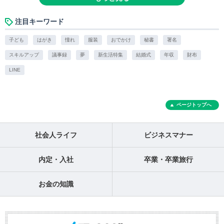
注目キーワード
子ども
はがき
憧れ
服装
おでかけ
秘書
署名
スキルアップ
議事録
夢
新生活特集
結婚式
年収
財布
LINE
ページトップへ
社会人ライフ
ビジネスマナー
内定・入社
卒業・卒業旅行
お金の知識