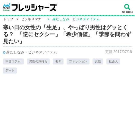
トップ
>
ビジネスマナー
>
身だしなみ・ビジネスアイテム
寒い日の女性の「生足」、やっぱり男性はグッとく
る？ 「逆にセクシー」「希少価値」「季節を問わず
見たい」
更新:2017/07/18
身だしなみ・ビジネスアイテム
本音コラム.
異性の気持ち
モテ
ファッション
女性
社会人
デート