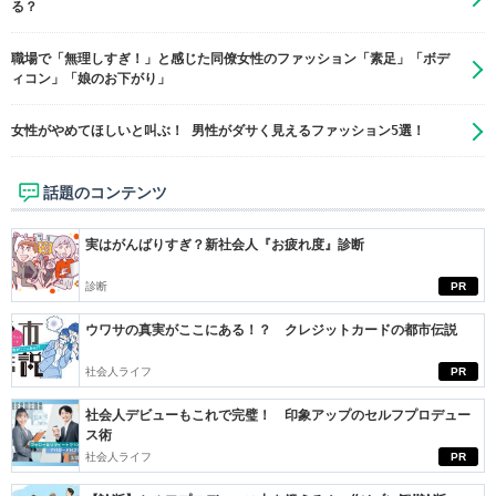
る？
職場で「無理しすぎ！」と感じた同僚女性のファッション「素足」「ボデ
ィコン」「娘のお下がり」
女性がやめてほしいと叫ぶ！ 男性がダサく見えるファッション5選！
話題のコンテンツ
実はがんばりすぎ？新社会人『お疲れ度』診断
診断
PR
ウワサの真実がここにある！？ クレジットカードの都市伝説
社会人ライフ
PR
社会人デビューもこれで完璧！ 印象アップのセルフプロデュー
ス術
社会人ライフ
PR