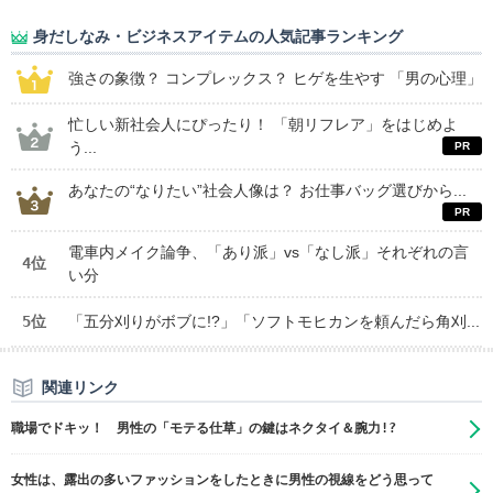
身だしなみ・ビジネスアイテムの人気記事ランキング
強さの象徴？ コンプレックス？ ヒゲを生やす 「男の心理」
忙しい新社会人にぴったり！ 「朝リフレア」をはじめよ
う...
あなたの“なりたい”社会人像は？ お仕事バッグ選びから...
電車内メイク論争、「あり派」vs「なし派」それぞれの言
4位
い分
5位
「五分刈りがボブに!?」「ソフトモヒカンを頼んだら角刈...
関連リンク
職場でドキッ！ 男性の「モテる仕草」の鍵はネクタイ＆腕力!?
女性は、露出の多いファッションをしたときに男性の視線をどう思って