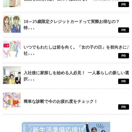
PR
18～25歳限定クレジットカードって実際お得なの？
特...
PR
いつでもわたしは前を向く。「女の子の日」を前向きに♪
社...
PR
入社後に家探しを始める人必見！ 一人暮らしの新しい選
択...
PR
簡単な診断で今のお疲れ度をチェック！
PR