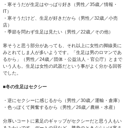
・寒そうだが生足はやっぱり好き（男性／35歳／情報・
IT）
・寒そうだけど、生足が好きだから（男性／32歳／小売
店）
・季節を問わず生足は見たい（男性／22歳／その他）
寒そうと思う部分があっても、それ以上に女性の脚線美に
みとれてしま人が多いようです。「生足は男のロマンであ
るから」（男性／24歳／団体・公益法人・官公庁）とまで
いう人も。生足は女性の武器だという事がよく分かる回答
でした。
■冬の生足はセクシー
・逆にセクシーに感じるから（男性／30歳／運輸・倉庫）
・色っぽくて興奮するから（男性／26歳／農林・水産）
分厚いコートに素足のギャップがセクシーだと思う人もい
るみたいです。デートの日など、勝負のときぐらいは寒さ