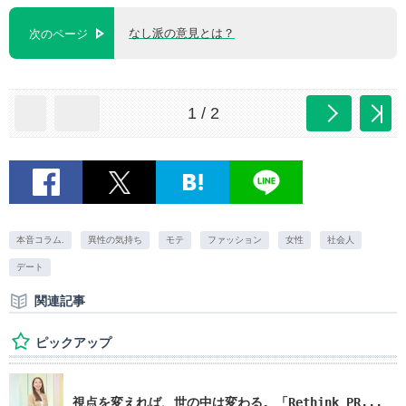
なし派の意見とは？
次のページ
1 / 2
本音コラム.
異性の気持ち
モテ
ファッション
女性
社会人
デート
関連記事
ピックアップ
視点を変えれば、世の中は変わる。「Rethink PR...