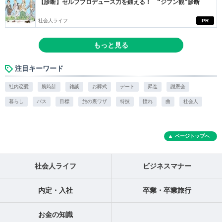
【診断】セルフプロデュース力を鍛える！ “ジブン観”診断
社会人ライフ
PR
もっと見る
注目キーワード
社内恋愛
腕時計
雑談
お葬式
デート
昇進
謝恩会
暮らし
バス
目標
旅の裏ワザ
特技
憧れ
曲
社会人
ページトップへ
社会人ライフ
ビジネスマナー
内定・入社
卒業・卒業旅行
お金の知識