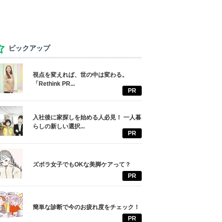
ピックアップ
視点を変えれば、世の中は変わる。
「Rethink PR...
PR
入社後に家探しを始める人必見！ 一人暮
らしの新しい選択...
PR
ズボラ女子でもOKな美脚ケアって？
PR
簡単な診断で今のお疲れ度をチェック！
PR