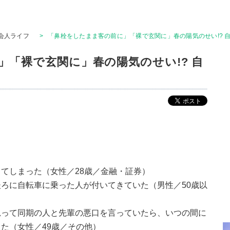
会人ライフ
>
「鼻栓をしたまま客の前に」「裸で玄関に」春の陽気のせい!? 
」「裸で玄関に」春の陽気のせい!? 自
てしまった（女性／28歳／金融・証券）
ろに自転車に乗った人が付いてきていた（男性／50歳以
思って同期の人と先輩の悪口を言っていたら、いつの間に
た（女性／49歳／その他）