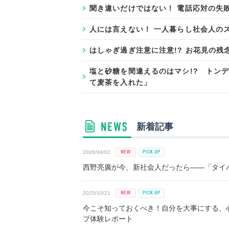
聞き違いだけではない！ 電話応対の失
人には言えない！ 一人暮らし社会人の
はしゃぎ過ぎ注意に注意!? お花見の
塩と砂糖を間違えるのはマシ!? トン
て麦茶を入れた」
新着記事
2026/04/02
西野亮廣が今、新社会人だったら――「タイパ
2025/10/21
今こそ知っておくべき！自分を大事にする、
プ体験レポート