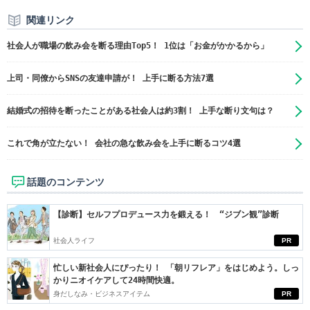
関連リンク
社会人が職場の飲み会を断る理由Top5！ 1位は「お金がかかるから」
上司・同僚からSNSの友達申請が！ 上手に断る方法7選
結婚式の招待を断ったことがある社会人は約3割！ 上手な断り文句は？
これで角が立たない！ 会社の急な飲み会を上手に断るコツ4選
話題のコンテンツ
【診断】セルフプロデュース力を鍛える！ “ジブン観”診断
社会人ライフ
PR
忙しい新社会人にぴったり！ 「朝リフレア」をはじめよう。しっ
かりニオイケアして24時間快適。
身だしなみ・ビジネスアイテム
PR