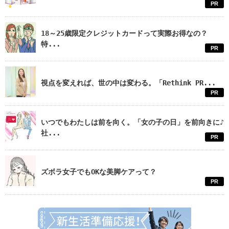
PR
18～25歳限定クレジットカードって実際お得なの？
特...
PR
視点を変えれば、世の中は変わる。「Rethink PR...
PR
いつでもわたしは前を向く。「女の子の日」を前向きに♪
社...
PR
ズボラ女子でもOKな美脚ケアって？
PR