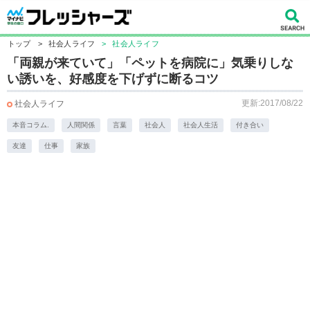
トップ
>
社会人ライフ
>
社会人ライフ
「両親が来ていて」「ペットを病院に」気乗りしな
い誘いを、好感度を下げずに断るコツ
更新:2017/08/22
社会人ライフ
本音コラム.
人間関係
言葉
社会人
社会人生活
付き合い
友達
仕事
家族