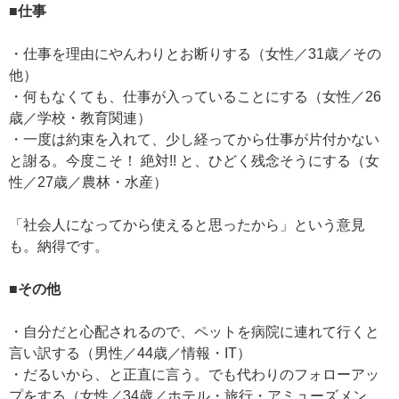
■仕事
・仕事を理由にやんわりとお断りする（女性／31歳／その
他）
・何もなくても、仕事が入っていることにする（女性／26
歳／学校・教育関連）
・一度は約束を入れて、少し経ってから仕事が片付かない
と謝る。今度こそ！ 絶対!! と、ひどく残念そうにする（女
性／27歳／農林・水産）
「社会人になってから使えると思ったから」という意見
も。納得です。
■その他
・自分だと心配されるので、ペットを病院に連れて行くと
言い訳する（男性／44歳／情報・IT）
・だるいから、と正直に言う。でも代わりのフォローアッ
プをする（女性／34歳／ホテル・旅行・アミューズメン