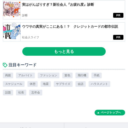
実はがんばりすぎ？新社会人『お疲れ度』診断
診断
PR
ウワサの真実がここにある！？ クレジットカードの都市伝説
社会人ライフ
PR
もっと見る
注目キーワード
両親
アルバイト
ファッション
髪色
飛行機
手紙
スケジュール
休憩
地震
サプライズ
会話
ハラスメント
話題
社長
忘年会
ページトップへ