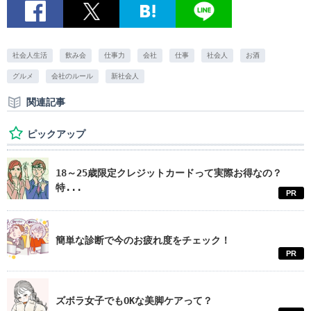
社会人生活
飲み会
仕事力
会社
仕事
社会人
お酒
グルメ
会社のルール
新社会人
関連記事
ピックアップ
18～25歳限定クレジットカードって実際お得なの？
特...
PR
簡単な診断で今のお疲れ度をチェック！
PR
ズボラ女子でもOKな美脚ケアって？