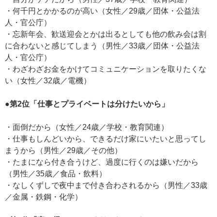
・何千円とかかるのが高い（女性／29歳／団体・公益法
人・官公庁）
・忘新年会、歓送迎会とかは出るとしても他の飲み会は割
に合わないと感じてしまう（男性／33歳／団体・公益法
人・官公庁）
・わざわざお金をかけてコミュニケーションを取りたくな
い（女性／32歳／電機）
●第2位「仕事とプライベートは分けたいから」
・面倒だから（女性／24歳／学校・教育関連）
・仕事もしんどいから、できるだけ家にいたいと思ってし
まうから（男性／29歳／その他）
・たまになら付き合うけど、過度に行くのは嫌いだから
（男性／35歳／食品・飲料）
・なしくずしで夜中まで付き合わされるから（男性／33歳
／金属・鉄鋼・化学）