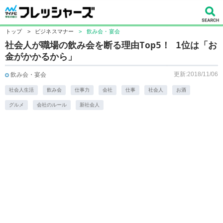
トップ
>
ビジネスマナー
>
飲み会・宴会
社会人が職場の飲み会を断る理由Top5！ 1位は「お
金がかかるから」
更新:2018/11/06
飲み会・宴会
社会人生活
飲み会
仕事力
会社
仕事
社会人
お酒
グルメ
会社のルール
新社会人