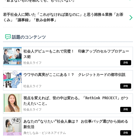
「飲まないものを頼んでも、もったいない」
若手社会人に聞いた「これがなければ楽なのに」と思う雑務＆業務「お茶
くみ」「議事録」「飲み会幹事」
話題のコンテンツ
社会人デビューもこれで完璧！ 印象アップのセルフプロデュー
ス術
社会人ライフ
PR
ウワサの真実がここにある！？ クレジットカードの都市伝説
社会人ライフ
PR
視点を変えれば、世の中は変わる。「Rethink PROJECT」がつ
たえたいこと。
社会人ライフ
PR
あなたの“なりたい”社会人像は？ お仕事バッグ選びから始める
新生活
身だしなみ・ビジネスアイテム
PR