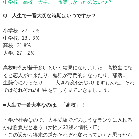
中学校、高校、大学。一番楽しかったのはいつ？
Q 人生で一番大切な時期はいつですか？
小学校...22．7％
中学校...18．3％
高校...31.8%
大学...27．2％
高校時代が若干多いという結果になりました。高校生にな
ると恋人が出来たり、勉強が専門的になったり、部活に一
生懸命になったり......。大きな変化がありますもんね。それ
ではそれぞれの理由を詳しく見ていきましょう。
■人生で一番大事なのは、「高校」！
・学歴社会なので、大学受験でどのようなランクに入れる
かは勝負だと思う（女性／22歳／情報・IT）
・この辺から将来の道がそれぞれ変わっていくと思うから