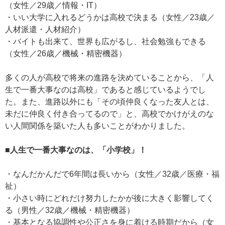
（女性／29歳／情報・IT）
・いい大学に入れるどうかは高校で決まる（女性／23歳／
人材派遣・人材紹介）
・バイトも出来て、世界も広がるし、社会勉強もできる
（女性／26歳／機械・精密機器）
多くの人が高校で将来の進路を決めていることから、「人
生で一番大事なのは高校」であると感じているようでし
た。また、進路以外にも「その頃仲良くなった友人とは、
未だに仲良く付き合ってるので」と、高校でかけがえのな
い人間関係を築いた人も多いことがわかりました。
■人生で一番大事なのは、「小学校」！
・なんだかんだで6年間は長いから（女性／32歳／医療・福
祉）
・小さい時にどれだけ努力したかが後に大きく影響してく
る（男性／32歳／機械・精密機器）
・基本となる協調性や公正さを身に着ける時期だから（女