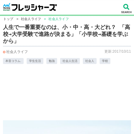
トップ
>
社会人ライフ
>
社会人ライフ
人生で一番重要なのは、小・中・高・大どれ？ 「高
校→大学受験で進路が決まる」「小学校→基礎を学ぶ
から」
更新:2017/10/11
社会人ライフ
本音コラム.
学生生活
勉強
社会人生活
社会人
学校