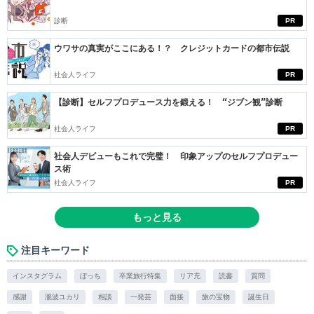
診断
PR
ウワサの真実がここにある！？ クレジットカードの都市伝説
社会人ライフ
PR
【診断】セルフプロデュース力を鍛える！ “ジブン観”診断
社会人ライフ
PR
社会人デビューもこれで完璧！ 印象アップのセルフプロデュー
ス術
社会人ライフ
PR
もっと見る
注目キーワード
インスタグラム
ぼっち
卒業旅行特集
リア充
読書
質問
感謝
瀧波ユカリ
相談
一発芸
面接
旅の宝物
誕生日