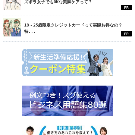
ズボラ女子でもOKな美脚ケアって？
PR
18～25歳限定クレジットカードって実際お得なの？
特...
PR