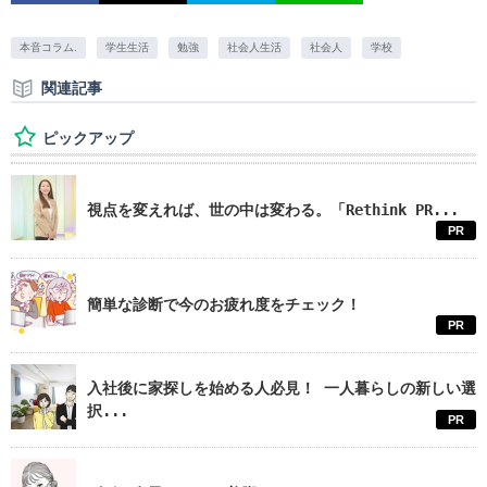
本音コラム.
学生生活
勉強
社会人生活
社会人
学校
関連記事
ピックアップ
視点を変えれば、世の中は変わる。「Rethink PR...
PR
簡単な診断で今のお疲れ度をチェック！
PR
入社後に家探しを始める人必見！ 一人暮らしの新しい選
択...
PR