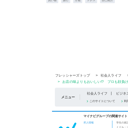
買い物
旅行
才能
ドレス
自己紹介
フレッシャーズトップ
>
社会人ライフ
>
お店の味よりもおいしい!? プロも顔負
社会人ライフ
ビジネ
メニュー
このサイトについて
利
マイナビグループの関連サイト
求人情報
学生の就
ミドル・