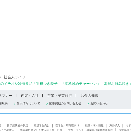
>
社会人ライフ
けのイチオシ冷凍食品「羽根つき餃子」「本格炒めチャーハン」「海鮮お好み焼き」
スマナー
内定・入社
卒業・卒業旅行
お金の知識
用規約
個人情報について
広告掲載のお問い合わせ
お問い合わせ
活
留学経験者の就活
看護学生向け
医学生・研修医向け
転職・求人情報
海外求人
ミド
シニアの求人
障害者に特化した求人紹介サービス
フリーランス・副業向け業務委託案件
医療福祉