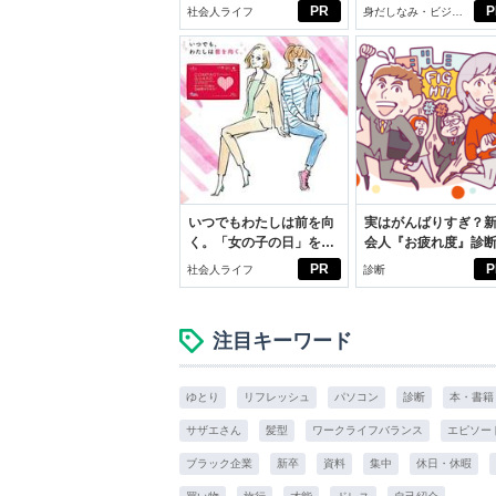
ブン観”診断
びから始める新生活
PR
P
社会人ライフ
身だしなみ・ビジネ
スアイテム
いつでもわたしは前を向
実はがんばりすぎ？
く。「女の子の日」を前
会人『お疲れ度』診
向きに♪社会人エリ・大
PR
P
社会人ライフ
診断
学生リカの物語
注目キーワード
ゆとり
リフレッシュ
パソコン
診断
本・書籍
サザエさん
髪型
ワークライフバランス
エピソー
ブラック企業
新卒
資料
集中
休日・休暇