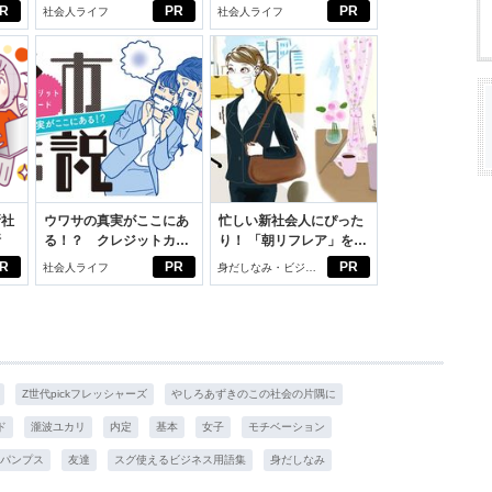
ルフプロデュース術
PROJECT」がつたえた
R
PR
PR
社会人ライフ
社会人ライフ
いこと。
新社
ウワサの真実がここにあ
忙しい新社会人にぴった
断
る！？ クレジットカー
り！ 「朝リフレア」をは
ドの都市伝説
じめよう。しっかりニオ
R
PR
PR
社会人ライフ
身だしなみ・ビジネ
イケアして24時間快適。
スアイテム
Z世代pickフレッシャーズ
やしろあずきのこの社会の片隅に
ド
瀧波ユカリ
内定
基本
女子
モチベーション
パンプス
友達
スグ使えるビジネス用語集
身だしなみ