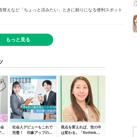
着替えなど「ちょっと涼みたい」ときに頼りになる便利スポット
もっと見る
ツ
社会
社会人デビューもこれで
視点を変えれば、世の中
グ選
完璧！ 印象アップのセ
は変わる。「Rethink