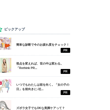
ピックアップ
簡単な診断で今のお疲れ度をチェック！
PR
視点を変えれば、世の中は変わる。
「Rethink PR...
PR
いつでもわたしは前を向く。「女の子の
日」を前向きに♪社...
PR
ズボラ女子でもOKな美脚ケアって？