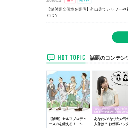
2025/08/11
【鍵付完全個室を完備】外出先でシャワーや
とは？
話題のコンテン
【診断】セルフプロデュ
あなたの“なりたい”
ース力を鍛える！ “ジ
人像は？ お仕事バッ