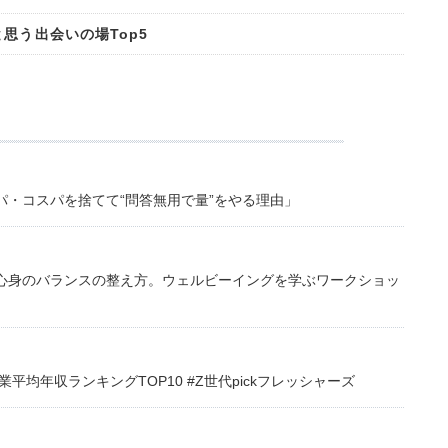
思う出会いの場Top5
・コスパを捨てて“問答無用で量”をやる理由」
心身のバランスの整え方。ウェルビーイングを学ぶワークショッ
均年収ランキングTOP10 #Z世代pickフレッシャーズ