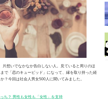
。片想いでなかなか告白しない人。見ていると周りのほ
れまで「恋のキューピッド」になって、縁を取り持った経
か？今回は社会人男女500人に聞いてみました。
どっち？ 男性も女性も「女性」を支持