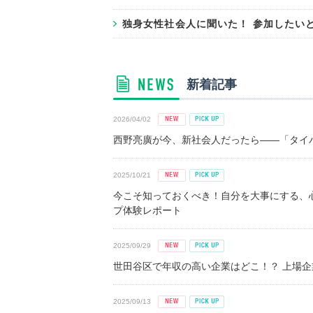
独身女性社会人に聞いた！ 参加したいと
新着記事
2026/04/02
西野亮廣が今、新社会人だったら――「タイパ
2025/10/21
今こそ知っておくべき！自分を大事にする、
プ体験レポート
2025/09/29
世田谷区で年収の高い企業はどこ！？ 上場企業平
2025/09/13