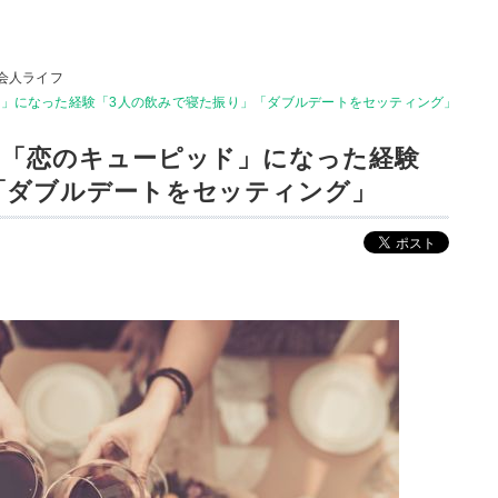
会人ライフ
ド」になった経験「3人の飲みで寝た振り」「ダブルデートをセッティング」
 「恋のキューピッド」になった経験
「ダブルデートをセッティング」