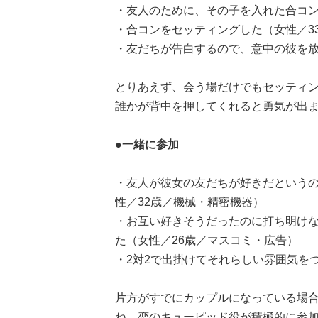
・友人のために、その子を入れた合コン
・合コンをセッティングした（女性／3
・友だちが告白するので、意中の彼を放
とりあえず、会う場だけでもセッティング
誰かが背中を押してくれると勇気が出
●一緒に参加
・友人が彼女の友だちが好きだという
性／32歳／機械・精密機器）
・お互い好きそうだったのに打ち明けな
た（女性／26歳／マスコミ・広告）
・2対2で出掛けてそれらしい雰囲気を
片方がすでにカップルになっている場
ね。恋のキューピッド役が積極的に参