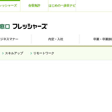
レッシャーズ
合宿免許
はじめの一歩目ナビ
スキルアップ
リモートワーク