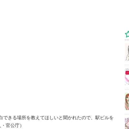
白できる場所を教えてほしいと聞かれたので、駅ビルを
人・官公庁）