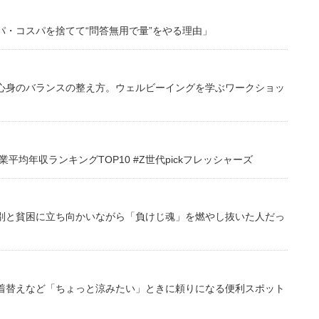
・コスパを捨てて“問答無用で量”をやる理由」
心身のバランスの整え方。ウェルビーイングを学ぶワークショッ
均年収ランキングTOP10 #Z世代pickフレッシャーズ
別と貧困に立ち向かいながら「負けじ魂」を燃やし抜いた人だっ
着替えなど「ちょっと涼みたい」ときに頼りになる便利スポット