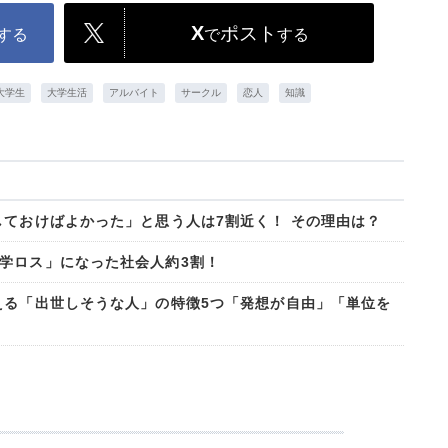
X
ポスト
する
で
する
大学生
大学生活
アルバイト
サークル
恋人
知識
しておけばよかった」と思う人は7割近く！ その理由は？
学ロス」になった社会人約3割！
える「出世しそうな人」の特徴5つ「発想が自由」「単位を