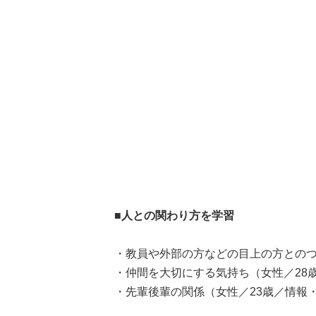
■人との関わり方を学習
・教員や外部の方などの目上の方とのつ
・仲間を大切にする気持ち（女性／28
・先輩後輩の関係（女性／23歳／情報・