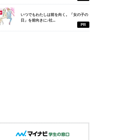
いつでもわたしは前を向く。「女の子の
日」を前向きに♪社...
PR