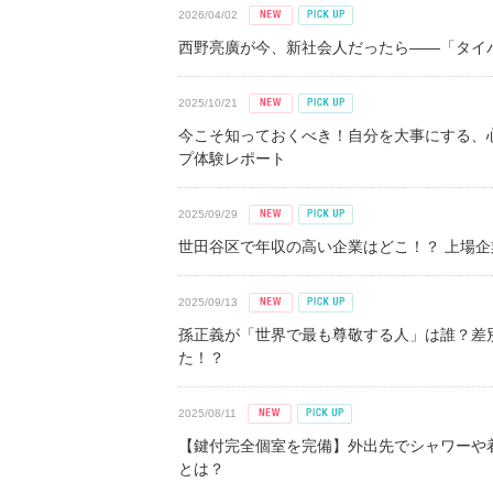
2026/04/02
西野亮廣が今、新社会人だったら――「タイパ
2025/10/21
今こそ知っておくべき！自分を大事にする、
プ体験レポート
2025/09/29
世田谷区で年収の高い企業はどこ！？ 上場企業平
2025/09/13
孫正義が「世界で最も尊敬する人」は誰？差
た！？
2025/08/11
【鍵付完全個室を完備】外出先でシャワーや
とは？