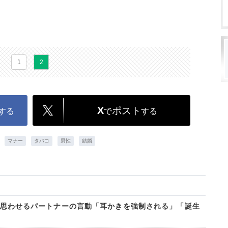
1
2
X
ポスト
する
で
する
マナー
タバコ
男性
結婚
かなと思わせるパートナーの言動「耳かきを強制される」「誕生