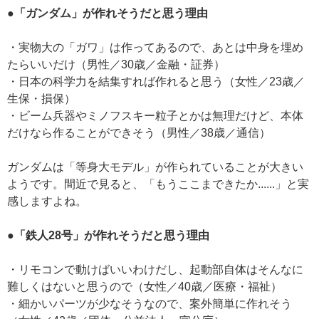
●「ガンダム」が作れそうだと思う理由
・実物大の「ガワ」は作ってあるので、あとは中身を埋め
たらいいだけ（男性／30歳／金融・証券）
・日本の科学力を結集すれば作れると思う（女性／23歳／
生保・損保）
・ビーム兵器やミノフスキー粒子とかは無理だけど、本体
だけなら作ることができそう（男性／38歳／通信）
ガンダムは「等身大モデル」が作られていることが大きい
ようです。間近で見ると、「もうここまできたか......」と実
感しますよね。
●「鉄人28号」が作れそうだと思う理由
・リモコンで動けばいいわけだし、起動部自体はそんなに
難しくはないと思うので（女性／40歳／医療・福祉）
・細かいパーツが少なそうなので、案外簡単に作れそう