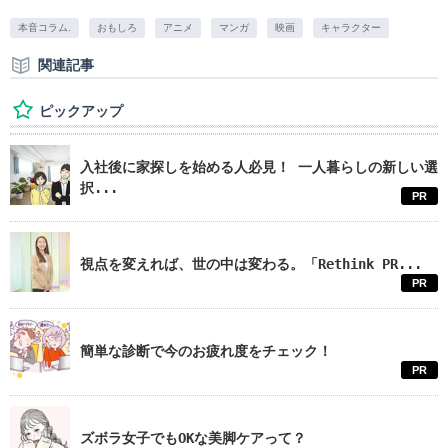
本音コラム.
おもしろ
アニメ
マンガ
映画
キャラクター
関連記事
ピックアップ
入社後に家探しを始める人必見！ 一人暮らしの新しい選
択...
PR
視点を変えれば、世の中は変わる。「Rethink PR...
PR
簡単な診断で今のお疲れ度をチェック！
PR
ズボラ女子でもOKな美脚ケアって？