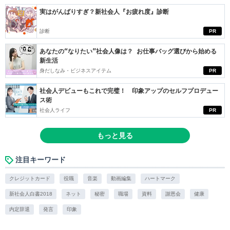
実はがんばりすぎ？新社会人『お疲れ度』診断
診断
PR
あなたの“なりたい”社会人像は？ お仕事バッグ選びから始める
新生活
身だしなみ・ビジネスアイテム
PR
社会人デビューもこれで完璧！ 印象アップのセルフプロデュー
ス術
社会人ライフ
PR
もっと見る
注目キーワード
クレジットカード
役職
音楽
動画編集
ハートマーク
新社会人白書2018
ネット
秘密
職場
資料
謝恩会
健康
内定辞退
発言
印象