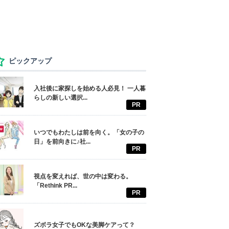
ピックアップ
入社後に家探しを始める人必見！ 一人暮
らしの新しい選択...
PR
いつでもわたしは前を向く。「女の子の
日」を前向きに♪社...
PR
視点を変えれば、世の中は変わる。
「Rethink PR...
PR
ズボラ女子でもOKな美脚ケアって？