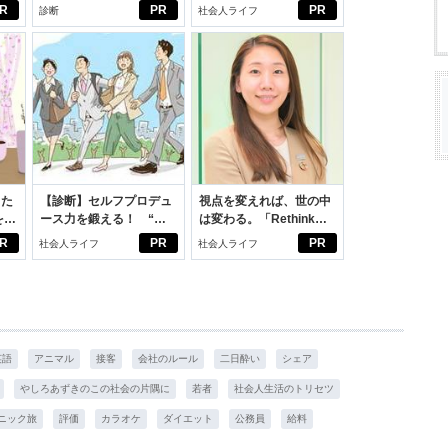
向きに♪社会人エリ・大
R
PR
PR
診断
社会人ライフ
学生リカの物語
った
【診断】セルフプロデュ
視点を変えれば、世の中
をは
ース力を鍛える！ “ジ
は変わる。「Rethink
ニオ
ブン観”診断
PROJECT」がつたえた
R
PR
PR
社会人ライフ
社会人ライフ
適。
いこと。
英語
アニマル
接客
会社のルール
二日酔い
シェア
やしろあずきのこの社会の片隅に
若者
社会人生活のトリセツ
ニック旅
評価
カラオケ
ダイエット
公務員
給料