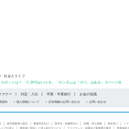
>
社会人ライフ
ボットは？ 「C-3POはいける」「ガンダムは『ガワ』はある」 2ページ目
スマナー
内定・入社
卒業・卒業旅行
お金の知識
用規約
個人情報について
広告掲載のお問い合わせ
お問い合わせ
活
留学経験者の就活
看護学生向け
医学生・研修医向け
転職・求人情報
海外求人
ミド
シニアの求人
障害者に特化した求人紹介サービス
フリーランス・副業向け業務委託案件
医療福祉