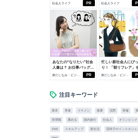
ドの都市伝説
ルフプロデュース術
PR
P
社会人ライフ
社会人ライフ
あなたの“なりたい”社会
忙しい新社会人にぴ
人像は？ お仕事バッグ選
り！ 「朝リフレア」
びから始める新生活
じめよう。しっかり
PR
P
身だしなみ・ビジネ
身だしなみ・ビジネ
イケアして24時間快
スアイテム
スアイテム
注目キーワード
基本
草食
イケメン
後輩
沈黙
研修
管理職
褒める
国内旅行
社会人
オリンピック
SNS
スキルアップ
新生活
窪咲子のインスタジェ